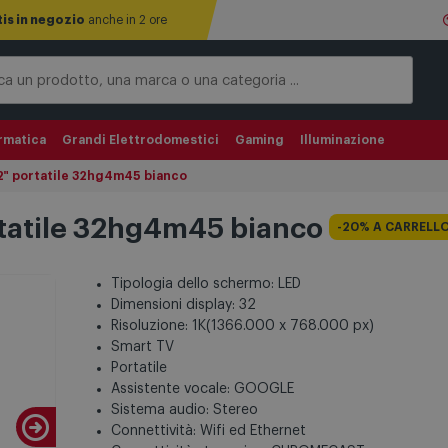
tis in negozio
anche in 2 ore
rmatica
Grandi Elettrodomestici
Gaming
Illuminazione
" portatile 32hg4m45 bianco
tatile 32hg4m45 bianco
-20% A CARRELL
Tipologia dello schermo: LED
Dimensioni display: 32
Risoluzione: 1K(1366.000 x 768.000 px)
Smart TV
Portatile
Assistente vocale: GOOGLE
Sistema audio: Stereo
Connettività: Wifi ed Ethernet