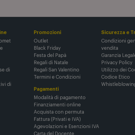
nella
Privacy Policy
.
ine
Promozioni
Sicurezza e T
Comet
Outlet
Condizioni gene
ne
Black Friday
vendita
Festa del Papà
Garanzia Legal
Regali di Natale
Privacy Policy
se di
Regali San Valentino
Utilizzo dei Co
Termini e Condizioni
Codice Etico
ivi di
Whistleblowin
Pagamenti
Modalità di pagamento
Finanziamenti online
Acquista con permuta
Fattura (Privati e IVA)