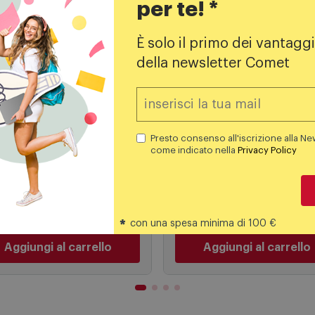
per te! *
È solo il primo dei vantaggi
della newsletter Comet
e e Capsule caffè
Cialde e Capsule caffè
Presto consenso all'iscrizione alla Ne
fè Borbone Capsule
Lavazza A Modo Mio
come indicato nella
Privacy Policy
cela Nobile 200pz
Capsule Caffè 216 Pz
Passionale 8240
38,99
€
46,99
€
39,49 €
69,00 
PREZZO CONSIGLIATO
*
con una spesa minima di 100 €
Aggiungi al carrello
Aggiungi al carrello