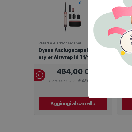
Piastre e arricciacapelli
Ciald
Dyson Asciugacapelli Multi-
Caf
styler Airwrap id T1/t2 Pink
Mis
454,00
€
549,00 €
PREZZO CONSIGLIATO
Aggiungi al carrello