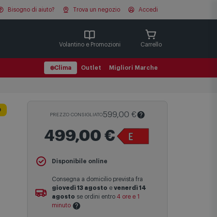
Bisogno di aiuto?
Trova un negozio
Accedi
Cerca
Volantino e Promozioni
Carrello
❄️
Clima
Outlet
Migliori Marche
O
599,00 €
PREZZO CONSIGLIATO
499,00 €
Il
Prezzo Consigliato
è il prezzo di
Disponibile online
vendita suggerito al pubblico dal
produttore e viene mostrato al fine di
Consegna a domicilio prevista fra
fornire un confronto con il prezzo finale
giovedì 13 agosto
e
venerdì 14
di vendita anche in assenza di sconti.
agosto
se ordini entro
4 ore e 1
minuto
Maggiori informazioni