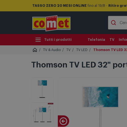
TASSO ZERO 20 MESI ONLINE
fino al 19/8 -
Ritiro gra
Tutti i prodotti
Telefonia
TV
Info
TV & Audio
TV
TV LED
Thomson TV LED 32
Thomson TV LED 32" por