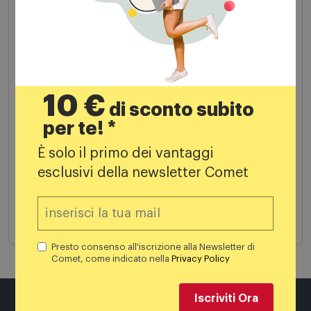
Memorizzare i tuoi dati, in modo da non
doverli inserire nuovamente ad ogni
acquisto
Essere tra i primi a ricevere promozioni e
10 €
offerte dedicate
di sconto subito
per te! *
Controllare online i tuoi ordini
È solo il primo dei vantaggi
Accumulare punti grazie alla carta
Comet
esclusivi della newsletter Comet
Mia
.
Registrati
Presto consenso all'iscrizione alla Newsletter di
Comet, come indicato nella
Privacy Policy
Iscriviti Ora