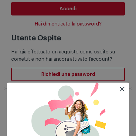
Hai dimenticato la password?
Utente Ospite
Hai già effettuato un acquisto come ospite su
comet.it e non hai ancora attivato l'account?
Richiedi una password
Registrati a MyComet
Crea il tuo profilo Comet: è facile, veloce e
gratuito
Potrai accedere a numerosi vantaggi: