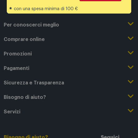
*
con una spesa minima di 100 €
Per conoscerci meglio
Il Gruppo Comet
Comprare online
Punti di forza
Registrati su Comet
Promozioni
Comet Magazine
Acquista Online
Outlet
Pagamenti
Lavora con noi
Clicca e Ritira
Black Friday
Modalità di pagamento
Sicurezza e Trasparenza
Punti di Ritiro
Festa del Papà
Finanziamenti online
Condizioni generali di vendita
Bisogno di aiuto?
Modalità e spese di spedizione
Regali di Natale
Acquista con permuta
Garanzia Legale
Segui il tuo ordine
Servizi
Servizi aggiuntivi di consegna
Regali San Valentino
Fattura (Privati e IVA)
Privacy Policy
Recessi e rimborsi
Card Comet Mia
Termini e Condizioni
Agevolazioni e Esenzioni IVA
Utilizzo dei Cookie
FAQ - domande frequenti
Bisogno di aiuto?
Tech Back
Seguici