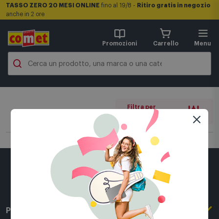
TASSO ZERO 20 MESI ONLINE
fino al 19/8 -
Ritiro gratis in negozio
anche in 2 ore
Promozioni
Carrello
Menu
Filtra per
0 filtri attivi
Per conoscerci meglio