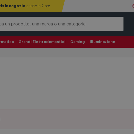
tis in negozio
anche in 2 ore
rmatica
Grandi Elettrodomestici
Gaming
Illuminazione
i