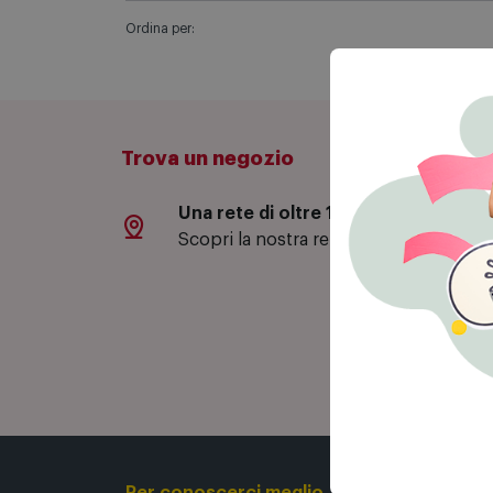
Ordina per:
Trova un negozio
Una rete di oltre 130 negozi
Sc
Scopri la nostra rete di negozi.