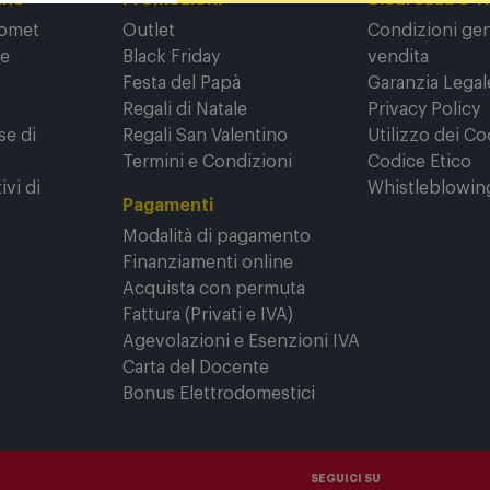
ine
Promozioni
Sicurezza e T
Comet
Outlet
Condizioni gene
ne
Black Friday
vendita
Festa del Papà
Garanzia Legal
Regali di Natale
Privacy Policy
se di
Regali San Valentino
Utilizzo dei Co
Termini e Condizioni
Codice Etico
ivi di
Whistleblowin
Pagamenti
Modalità di pagamento
Finanziamenti online
Acquista con permuta
Fattura (Privati e IVA)
Agevolazioni e Esenzioni IVA
Carta del Docente
Bonus Elettrodomestici
SEGUICI SU