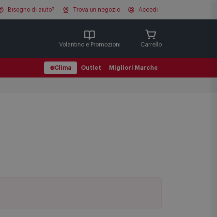
Bisogno di aiuto?
Trova un negozio
Accedi
Cerca
Volantino e Promozioni
Carrello
❄️
Clima
Outlet
Migliori Marche