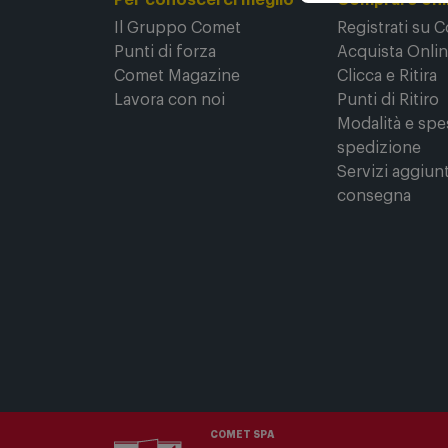
Per conoscerci meglio
Comprare onl
Il Gruppo Comet
Registrati su 
Punti di forza
Acquista Onli
Comet Magazine
Clicca e Ritira
Lavora con noi
Punti di Ritiro
Modalità e spe
spedizione
Servizi aggiunt
consegna
COMET SPA