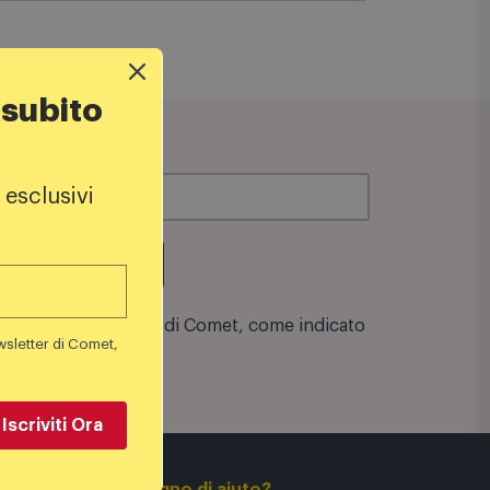
 subito
 esclusivi
su una spesa minima di 100€
zione alla Newsletter di Comet, come indicato
wsletter di Comet,
Iscriviti Ora