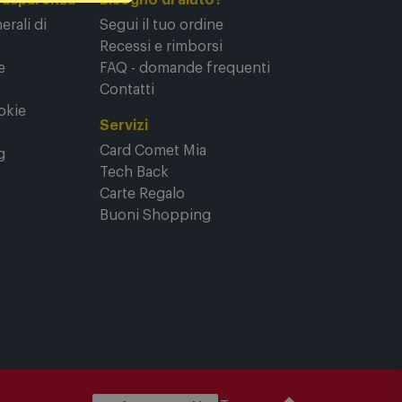
rasparenza
Bisogno di aiuto?
rali di
Segui il tuo ordine
Recessi e rimborsi
e
FAQ - domande frequenti
Contatti
okie
Servizi
Card Comet Mia
g
Tech Back
Carte Regalo
Buoni Shopping