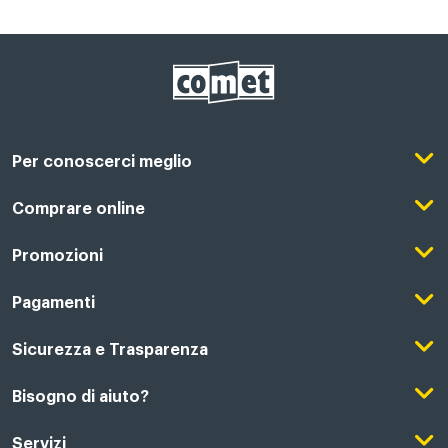
Per conoscerci meglio
Il Gruppo Comet
Comprare online
Punti di forza
Registrati su Comet
Promozioni
Comet Magazine
Acquista Online
Outlet
Pagamenti
Lavora con noi
Clicca e Ritira
Black Friday
Modalità di pagamento
Sicurezza e Trasparenza
Punti di Ritiro
Festa del Papà
Finanziamenti online
Condizioni generali di vendita
Bisogno di aiuto?
Modalità e spese di spedizione
Regali di Natale
Acquista con permuta
Garanzia Legale
Segui il tuo ordine
Servizi