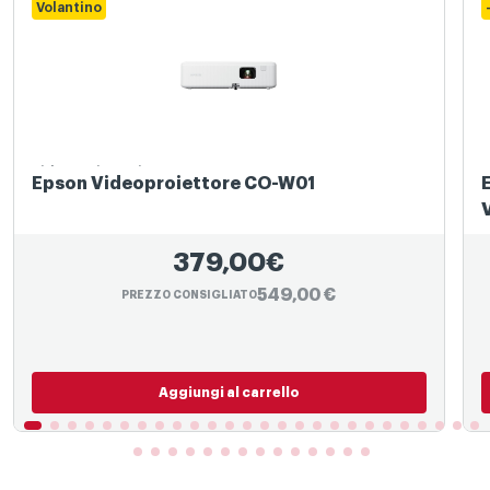
Volantino
Videoproiettori
V
Epson Videoproiettore CO-W01
379,00€
549,00 €
PREZZO CONSIGLIATO
Aggiungi al carrello