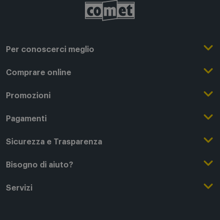
Per conoscerci meglio
Il Gruppo Comet
Comprare online
Punti di forza
Registrati su Comet
Promozioni
Comet Magazine
Acquista Online
Outlet
Pagamenti
Lavora con noi
Clicca e Ritira
Black Friday
Modalità di pagamento
Sicurezza e Trasparenza
Punti di Ritiro
Festa del Papà
Finanziamenti online
Condizioni generali di vendita
Bisogno di aiuto?
Modalità e spese di spedizione
Regali di Natale
Acquista con permuta
Garanzia Legale
Segui il tuo ordine
Servizi
Servizi aggiuntivi di consegna
Regali San Valentino
Fattura (Privati e IVA)
Privacy Policy
Recessi e rimborsi
Card Comet Mia
Termini e Condizioni
Agevolazioni e Esenzioni IVA