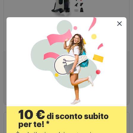
Lavapavimenti
Polti Battitappeto StainOver Sc30 Bianco
236,99€
299,00 €
PREZZO CONSIGLIATO
Aggiungi al carrello
10 €
di sconto subito
per te! *