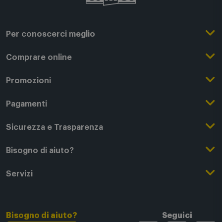
Per conoscerci meglio
Il Gruppo Comet
Comprare online
Punti di forza
Registrati su Comet
Promozioni
Comet Magazine
Acquista Online
Outlet
Pagamenti
Lavora con noi
Clicca e Ritira
Black Friday
Modalità di pagamento
Sicurezza e Trasparenza
Punti di Ritiro
Festa del Papà
Finanziamenti online
Condizioni generali di vendita
Bisogno di aiuto?
Modalità e spese di spedizione
Regali di Natale
Acquista con permuta
Garanzia Legale
Segui il tuo ordine
Servizi
Servizi aggiuntivi di consegna
Regali San Valentino
Fattura (Privati e IVA)
Privacy Policy
Recessi e rimborsi
Card Comet Mia
Termini e Condizioni
Agevolazioni e Esenzioni IVA
Utilizzo dei Cookie
FAQ - domande frequenti
Bisogno di aiuto?
Tech Back
Seguici