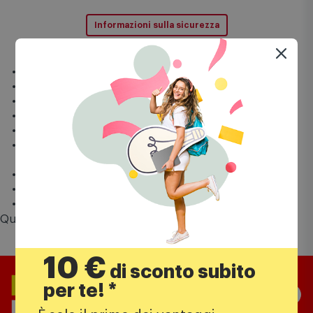
Informazioni sulla sicurezza
Dimensioni display: 6,9
Risoluzione: 2340*1080
Tipologia display: LCD
RAM 8 GB + Memoria interna 256 GB
Fotocamera posteriore: 50Mpx
Special Features: fotocamera AI, processore Snapdragon®
685
Connettività rete: 4G-LTE
Batteria: 7000mAh/33W
Sistema Operativo: Xiaomi HyperOS
Questo prodotto vale fino a
89 punti
Comet Mia
10 €
di sconto subito
per te! *