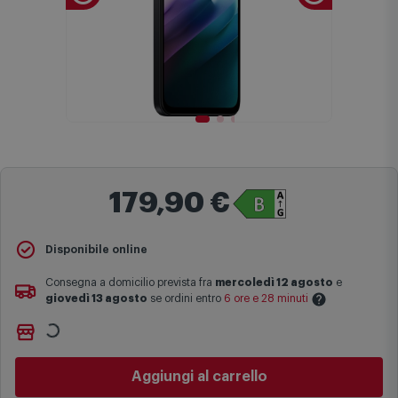
179,90 €
Disponibile online
Consegna a domicilio prevista fra
mercoledì 12 agosto
e
giovedì 13 agosto
se ordini entro
6 ore e 28 minuti
Le date previste per la consegna sono una stima approssimativa
Non vuoi aspettare?
basata sulle statistiche di consegna in possesso di Comet.
Ordinalo online e
Ritiralo gratuitamente
presso
Comet
Aggiungi al carrello
I tempi di consegna effettivi potrebbero variare in situazioni
Bologna via Michelino
-
disponibile da
oggi lunedì 10 agosto
specifiche (ad esempio consegne verso zone logisticamente