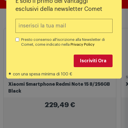
È solo il primo dei vantaggi
esclusivi della newsletter Comet
Prodotti simili
Presto consenso all'iscrizione alla Newsletter di
Comet, come indicato nella
Privacy Policy
Iscriviti Ora
*
con una spesa minima di 100 €
Smartphone
S
Xiaomi Smartphone Redmi Note 15 8/256GB
Black
229,49
€