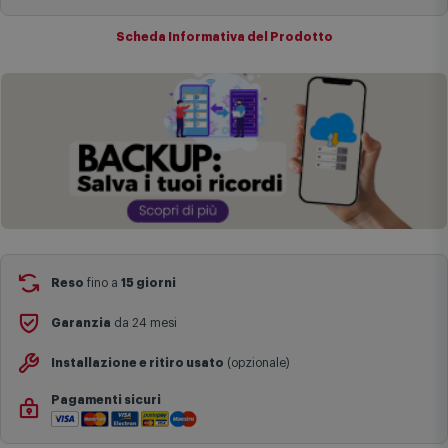
Cambia negozio
complesse come isole e regioni montane, consegna nei periodi
festivi e ricorrenze principali o in circostanze eccezionali).
Scheda Informativa del Prodotto
Si ricorda inoltre che i prodotti acquistati in modalità di
prenotazione verranno spediti a partire dalla data di uscita indicata
nella pagina del prodotto.
Reso
fino a
15 giorni
Garanzia
da 24 mesi
Installazione e ritiro usato
(opzionale)
Pagamenti sicuri