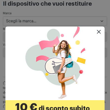
Il dispositivo che vuoi restituire
Marca
Modello
Variante
*
(
) La stima della permuta del tuo dispositivo si basa sul questionario da
te compilato riguardo lo stato del dispositivo, con la consapevolezza
della veridicità di quanto indicato. Per poter ottenere la valutazione, tutte
le risposte devono essere affermative. Comet ti informa che la stima è
provvisoria e sarà confermata solo dopo verifica da parte di TrovaUsati.
10 €
**
(
) Con l’acquisto online pagherai il prezzo intero e il valore della
di sconto subito