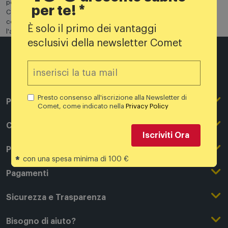
permuta ti sarà rimborsato tramite bonifico a valutazione confermata.
per te! *
Con l'acquisto in negozio al momento del ritiro e a seguito di verifica e
conferma della valutazione sarà generato un buono utilizzabile per
È solo il primo dei vantaggi
l'acquisto.
esclusivi della newsletter Comet
Presto consenso all'iscrizione alla Newsletter di
Per conoscerci meglio
Comet, come indicato nella
Privacy Policy
Il Gruppo Comet
Comprare online
Iscriviti Ora
Punti di forza
Registrati su Comet
Promozioni
*
con una spesa minima di 100 €
Comet Magazine
Acquista Online
Outlet
Pagamenti
Lavora con noi
Clicca e Ritira
Black Friday
Modalità di pagamento
Sicurezza e Trasparenza
Punti di Ritiro
Festa del Papà
Finanziamenti online
Condizioni generali di vendita
Bisogno di aiuto?