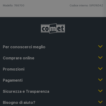
Modello: 788700
Codice interno: SIP01854Z
Per conoscerci meglio
Il Gruppo Comet
Comprare online
Punti di forza
Registrati su Comet
Promozioni
Comet Magazine
Acquista Online
Outlet
Pagamenti
Lavora con noi
Clicca e Ritira
Black Friday
Modalità di pagamento
Sicurezza e Trasparenza
Punti di Ritiro
Festa del Papà
Finanziamenti online
Condizioni generali di vendita
Bisogno di aiuto?