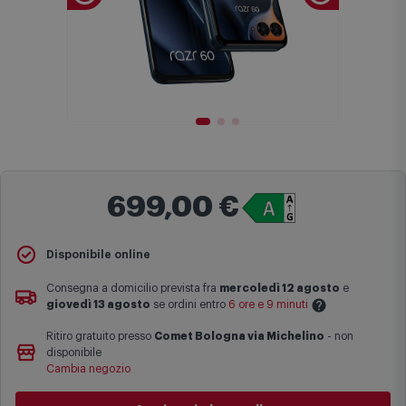
699,00 €
Disponibile online
Consegna a domicilio prevista fra
mercoledì 12 agosto
e
giovedì 13 agosto
se ordini entro
6 ore e 9 minuti
Ritiro gratuito presso
Comet Bologna via Michelino
-
non
Le date previste per la consegna sono una stima approssimativa
disponibile
basata sulle statistiche di consegna in possesso di Comet.
Cambia negozio
I tempi di consegna effettivi potrebbero variare in situazioni
specifiche (ad esempio consegne verso zone logisticamente