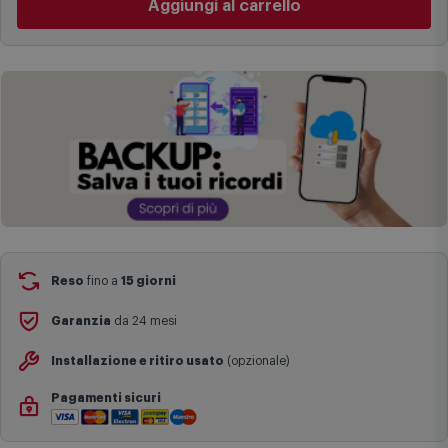
Aggiungi al carrello
complesse come isole e regioni montane, consegna nei periodi
festivi e ricorrenze principali o in circostanze eccezionali).
Si ricorda inoltre che i prodotti acquistati in modalità di
prenotazione verranno spediti a partire dalla data di uscita indicata
nella pagina del prodotto.
Reso
fino a
15 giorni
Garanzia
da 24 mesi
Installazione e ritiro usato
(opzionale)
Pagamenti sicuri