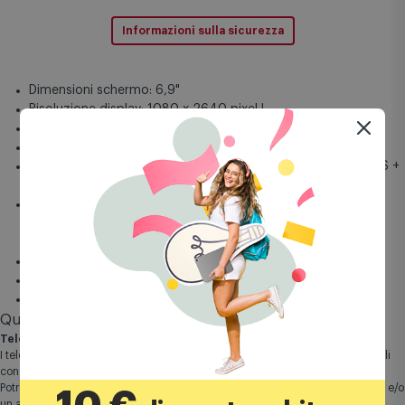
Informazioni sulla sicurezza
Dimensioni schermo: 6,9"
Risoluzione display: 1080 x 2640 pixel |
Tipologia display: FHD+"pOLED 120Hz
RAM 8GB + Memoria interna 256 GB
Fotocamera posteriore Fotocamera principale da 50MP OIS +
13MP wide, macro
Special Features: Flip, Con AI, Con autofocus, Con doppio
display, HDR10+ | SGS Low Blue Light Certified | SGS Log
Motion Blur Certified | Pantone Certified
Connettività rete: 5G
Batteria: 4500 mAh con ricarica wireless
Sistema Operativo Android 15
Questo prodotto vale fino a
349 punti
Comet Mia
Telefono brandizzato
I telefoni brandizzati non sono vincolati a un operatore quindi sono utilizzabili
con qualsiasi gestore.
Potrebbe essere presente il logo dell'operatore in accensione o spegnimento e/o
un applicazione dell'operatore che potrai disinstallare quando vuoi.