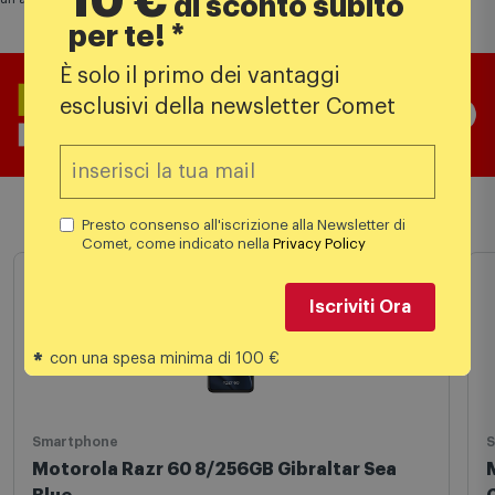
10 €
di sconto subito
per te! *
È solo il primo dei vantaggi
esclusivi della newsletter Comet
Prodotti simili
Presto consenso all'iscrizione alla Newsletter di
Comet, come indicato nella
Privacy Policy
Iscriviti Ora
*
con una spesa minima di 100 €
Smartphone
S
Motorola Razr 60 8/256GB Gibraltar Sea