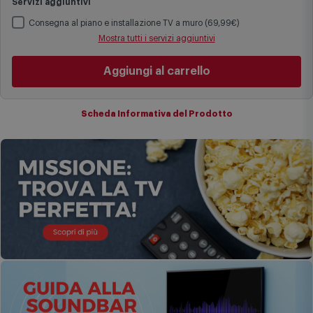
specifiche (ad esempio consegne verso zone logisticamente
Servizi aggiuntivi
complesse come isole e regioni montane, consegna nei periodi
festivi e ricorrenze principali o in circostanze eccezionali).
Consegna al piano e installazione TV a muro (69,99€)
Si ricorda inoltre che i prodotti acquistati in modalità di
Mostra tutti i servizi aggiuntivi
prenotazione verranno spediti a partire dalla data di uscita indicata
nella pagina del prodotto.
Aggiungi al carrello
Scheda Informativa del Prodotto