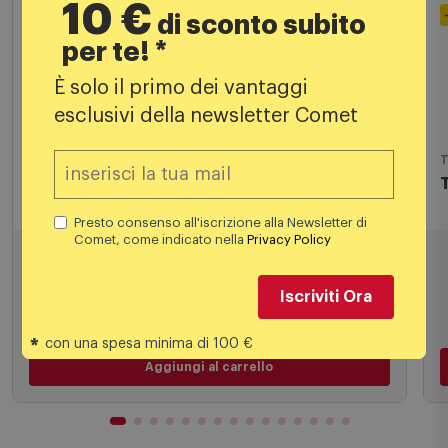
10 €
di sconto subito
per te! *
-20% A CARRELLO
È solo il primo dei vantaggi
esclusivi della newsletter Comet
TV 4K - Ultra HD
T
TCL Smart TV QLED 65" 65p79k Metallico
Presto consenso all'iscrizione alla Newsletter di
Comet, come indicato nella
Privacy Policy
499,00
€
Iscriviti Ora
649,00 €
PREZZO CONSIGLIATO
*
con una spesa minima di 100 €
Aggiungi al carrello