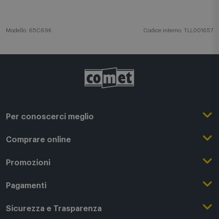
dalle rifiniture eleganti in metallo.
Modello: 65C69K
Codice interno: TLL001657
Per conoscerci meglio
Il Gruppo Comet
Comprare online
Punti di forza
Registrati su Comet
Promozioni
Comet Magazine
Acquista Online
Outlet
Pagamenti
Lavora con noi
Clicca e Ritira
Black Friday