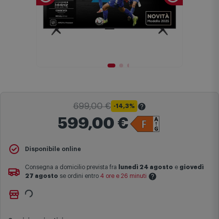
699,00 €
-14,3%
599,00 €
Il
Prezzo Barrato
indica il prezzo più basso degli ultimi 30 giorni
Disponibile online
sul sito comet.it prima dell'applicazione dello sconto.
Consegna a domicilio prevista fra
lunedì 24 agosto
e
giovedì
Maggiori informazioni
27 agosto
se ordini entro
4 ore e 26 minuti
Ritiro gratuito presso
Comet Bologna via Michelino
-
non
Le date previste per la consegna sono una stima approssimativa
disponibile
basata sulle statistiche di consegna in possesso di Comet.
Cambia negozio
I tempi di consegna effettivi potrebbero variare in situazioni