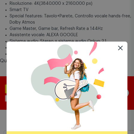
Tipologia dello schermo: MINI LED
Dimensione schermo: 65 '' (165 cm)
Risoluzione: 4K(3840.000 x 2160.000 px)
Smart TV
Special features: Tavolo+Parete, Controllo vocale hands-free,
Dolby Atmos
Game Master, Game bar, Refresh Rate a 144Hz
Assistente vocale: ALEXA GOOGLE
Sistema audio: Stereo + sistema audio Onkyo 2.1
Connettività: Wifi ed Ethernet
Connettività streaming: AIRPLAY+CHROMECAST
Questo prodotto vale fino a
299 punti
Comet Mia
Prodotti simili