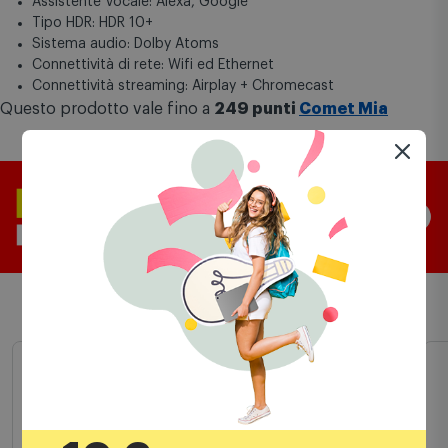
Contrasto Mega; Common Interface +
Assistente Vocale: Alexa, Google
Tipo HDR: HDR 10+
Sistema audio: Dolby Atoms
Connettività di rete: Wifi ed Ethernet
Connettività streaming: Airplay + Chromecast
Questo prodotto vale fino a
249 punti
Comet Mia
Prodotti simili