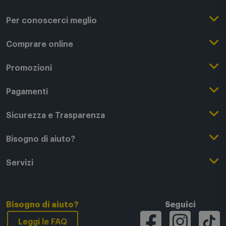
Per conoscerci meglio
Il Gruppo Comet
Comprare online
Punti di forza
Registrati su Comet
Promozioni
Comet Magazine
Acquista Online
Outlet
Pagamenti
Lavora con noi
Clicca e Ritira
Black Friday
Modalità di pagamento
Sicurezza e Trasparenza
Punti di Ritiro
Festa del Papà
Finanziamenti online
Condizioni generali di vendita
Bisogno di aiuto?
Modalità e spese di spedizione
Regali di Natale
Acquista con permuta
Garanzia Legale
Segui il tuo ordine
Servizi
Servizi aggiuntivi di consegna
Regali San Valentino
Fattura (Privati e IVA)
Privacy Policy
Recessi e rimborsi
Card Comet Mia
Termini e Condizioni
Agevolazioni e Esenzioni IVA
Utilizzo dei Cookie
FAQ - domande frequenti
Bisogno di aiuto?
Tech Back
Seguici