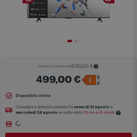
649,00 €
PREZZO CONSIGLIATO
499,00 €
Il
Prezzo Consigliato
è il prezzo di vendita suggerito al pubblico
Disponibile online
dal produttore e viene mostrato al fine di fornire un confronto con il
prezzo finale di vendita anche in assenza di sconti.
Consegna a domicilio prevista fra
venerdì 21 agosto
e
mercoledì 26 agosto
se ordini entro
10 ore e 45 minuti
Maggiori informazioni
Ritiro gratuito presso
Comet Bologna via Michelino
-
non
Le date previste per la consegna sono una stima approssimativa
disponibile
basata sulle statistiche di consegna in possesso di Comet.
Cambia negozio