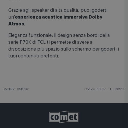
hands-free: puoi controllare il TV tramite la tua
voce.
Grazie agli speaker di alta qualità, puoi goderti
un'
esperienza acustica immersiva Dolby
Atmos
.
Eleganza funzionale: il design senza bordi della
serie P79K di TCL ti permette di avere a
disposizione più spazio sullo schermo per goderti i
tuoi contenuti preferiti.
Modello: 65P79K
Codice interno: TLL00151Z