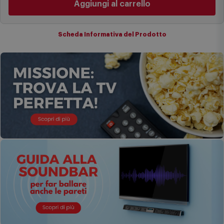
I tempi di consegna effettivi potrebbero variare in situazioni
specifiche (ad esempio consegne verso zone logisticamente
Aggiungi al carrello
complesse come isole e regioni montane, consegna nei periodi
festivi e ricorrenze principali o in circostanze eccezionali).
Si ricorda inoltre che i prodotti acquistati in modalità di
Scheda Informativa del Prodotto
prenotazione verranno spediti a partire dalla data di uscita indicata
nella pagina del prodotto.