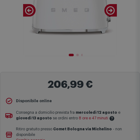
206,99 €
Disponibile online
Consegna a domicilio prevista fra
mercoledì 12 agosto
e
giovedì 13 agosto
se ordini entro
8 ore e 47 minuti
Ritiro gratuito presso
Comet Bologna via Michelino
-
non
Le date previste per la consegna sono una stima approssimativa
disponibile
basata sulle statistiche di consegna in possesso di Comet.