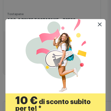
Tostapane
ACC. 2 PINZE TOSTAPANE x TSF02
39,00
€
Aggiungi al carrello
Prodotti simili
10 €
di sconto subito
per te! *