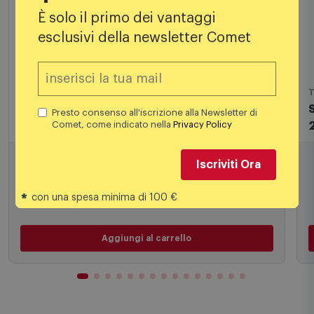
È solo il primo dei vantaggi
esclusivi della newsletter Comet
Tostapane
T
Smeg Tostapane 50's Style – Rosso LUCIDO
Presto consenso all'iscrizione alla Newsletter di
Comet, come indicato nella
Privacy Policy
2x4 – TSF02RDEU
209,00
€
Iscriviti Ora
*
con una spesa minima di 100 €
Aggiungi al carrello