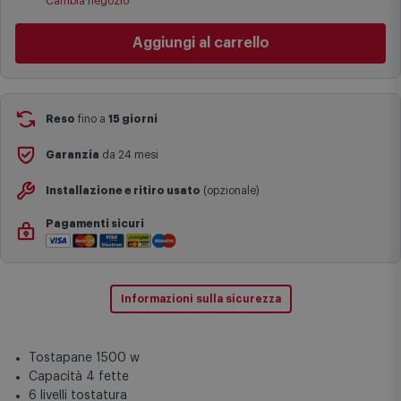
Cambia negozio
I tempi di consegna effettivi potrebbero variare in situazioni
specifiche (ad esempio consegne verso zone logisticamente
Aggiungi al carrello
complesse come isole e regioni montane, consegna nei periodi
festivi e ricorrenze principali o in circostanze eccezionali).
Si ricorda inoltre che i prodotti acquistati in modalità di
prenotazione verranno spediti a partire dalla data di uscita indicata
nella pagina del prodotto.
Reso
fino a
15 giorni
Garanzia
da 24 mesi
Installazione e ritiro usato
(opzionale)
Pagamenti sicuri
Informazioni sulla sicurezza
Tostapane 1500 w
Capacità 4 fette
6 livelli tostatura