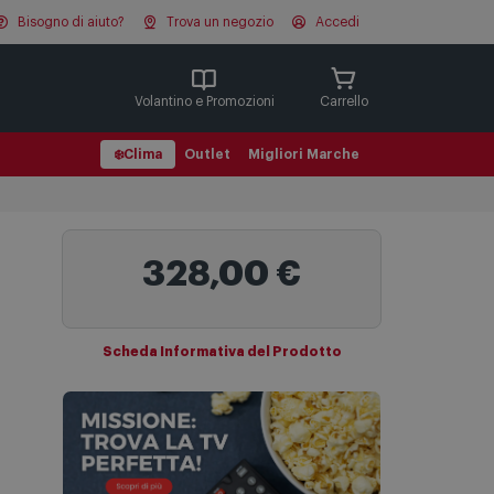
Bisogno di aiuto?
Trova un negozio
Accedi
Cerca
Volantino e Promozioni
Carrello
❄️
Clima
Outlet
Migliori Marche
328,00 €
Scheda Informativa del Prodotto