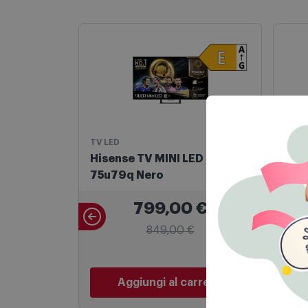
TV LED
Lavat
Hisense TV MINI LED 75"
Sam
75u79q Nero
Ww1
799,00
€
849,00 €
P
Aggiungi al carrello