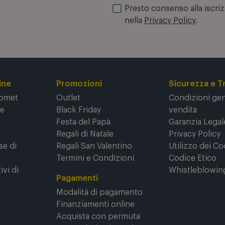
Presto consenso alla iscri
nella
Privacy Policy
.
ine
Promozioni
Sicurezza e T
Comet
Outlet
Condizioni gene
ne
Black Friday
vendita
Festa del Papà
Garanzia Legal
Regali di Natale
Privacy Policy
se di
Regali San Valentino
Utilizzo dei Co
Termini e Condizioni
Codice Etico
ivi di
Whistleblowin
Pagamenti
Modalità di pagamento
Finanziamenti online
Acquista con permuta