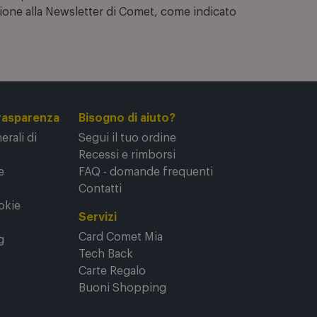
zione alla Newsletter di Comet, come indicato
rasparenza
Bisogno di aiuto?
rali di
Segui il tuo ordine
Recessi e rimborsi
e
FAQ - domande frequenti
Contatti
okie
Servizi
Card Comet Mia
g
Tech Back
Carte Regalo
Buoni Shopping