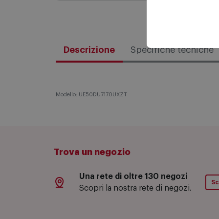
Descrizione
Specifiche tecniche
Modello: UE50DU7170UXZT
Trova un negozio
Una rete di oltre 130 negozi
Sc
Scopri la nostra rete di negozi.