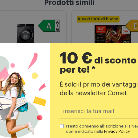
Prodotti simili
Ricevi 160€ di buono
10 €
di sconto
rici Carica Frontale
TV LED
per te! *
sung Lavatrice 10Kg
Tcl TV SQD Mini LED 55"
0fg6u94lbu3 Nero
55c8l
È solo il primo dei vantaggi
729,00
€
899,00
€
della newsletter Comet
1199,00 €
999,00 
REZZO CONSIGLIATO
PREZZO CONSIGLIATO
Presto consenso all'iscrizione alla Ne
Aggiungi al carrello
Aggiungi al carrello
come indicato nella
Privacy Policy