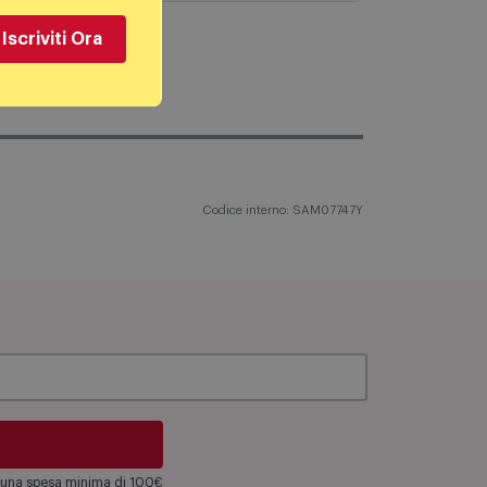
Iscriviti Ora
Codice interno: SAM07747Y
su una spesa minima di 100€