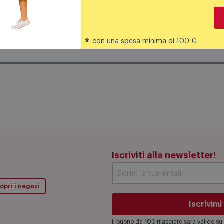
*
con una spesa minima di 100 €
Iscriviti alla newsletter!
opri i negozi
Iscrivimi
Il buono da 10€ rilasciato sarà valido 