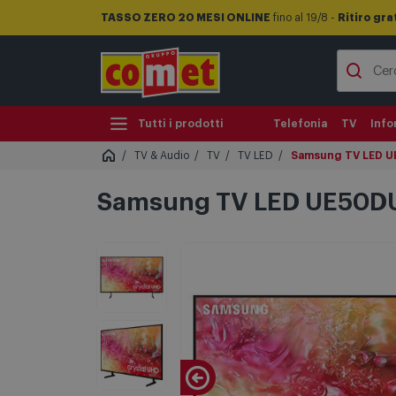
TASSO ZERO 20 MESI ONLINE
fino al 19/8 -
Ritiro gra
Tutti i prodotti
Telefonia
TV
Info
TV & Audio
TV
TV LED
Samsung TV LED U
Samsung TV LED UE50DU