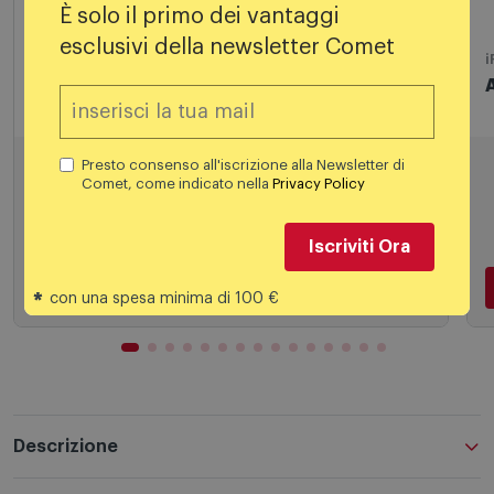
È solo il primo dei vantaggi
esclusivi della newsletter Comet
Smartphone
i
Windtre Samsung Galaxy A17 LTE 4g
4/128gb Light Blue
209,90
€
Presto consenso all'iscrizione alla Newsletter di
Comet, come indicato nella
Privacy Policy
Iscriviti Ora
Aggiungi al carrello
*
con una spesa minima di 100 €
Descrizione