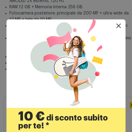
AMOLED 2X esterno, 120 Hz
RAM 12 GB + Memoria interna 256 GB
Fotocamera posteriore: principale da 200 MP + ultra-wide da
12 MP + tele da 10 MP
Zoom fotocamera: Zoom di qualità ottica a 2x Zoom ottico
3x Zoom digitale 30x
Special Features: Lettore delle impronte digitali laterali, Galaxy
AI, ricarica wireless a 15 W, Foldable, Riconoscimento viso,
Always On Display Galaxy AI, Fotocamera Anteriore: 10 MP
Connettività rete: 5G
Batteria: 4.400 mAh
Sistema Operativo: Android 16
Prodotti simili
10 €
di sconto subito
per te! *