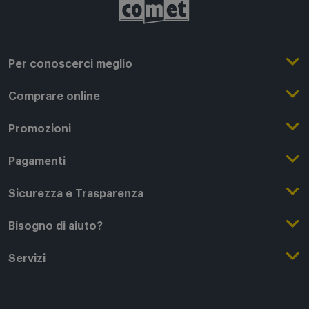
Per conoscerci meglio
Il Gruppo Comet
Comprare online
Punti di forza
Registrati su Comet
Promozioni
Comet Magazine
Acquista Online
Outlet
Pagamenti
Lavora con noi
Clicca e Ritira
Black Friday
Modalità di pagamento
Sicurezza e Trasparenza
Punti di Ritiro
Festa del Papà
Finanziamenti online
Condizioni generali di vendita
Bisogno di aiuto?
Modalità e spese di spedizione
Regali di Natale
Acquista con permuta
Garanzia Legale
Segui il tuo ordine
Servizi
Servizi aggiuntivi di consegna
Regali San Valentino
Fattura (Privati e IVA)
Privacy Policy
Recessi e rimborsi
Card Comet Mia
Termini e Condizioni
Agevolazioni e Esenzioni IVA
Utilizzo dei Cookie