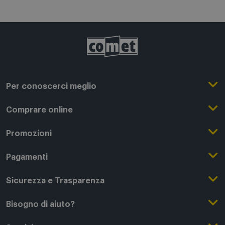
Per conoscerci meglio
Il Gruppo Comet
Comprare online
Punti di forza
Registrati su Comet
Promozioni
Comet Magazine
Acquista Online
Outlet
Pagamenti
Lavora con noi
Clicca e Ritira
Black Friday
Modalità di pagamento
Sicurezza e Trasparenza
Punti di Ritiro
Festa del Papà
Finanziamenti online
Condizioni generali di vendita
Bisogno di aiuto?
Modalità e spese di spedizione
Regali di Natale
Acquista con permuta
Garanzia Legale