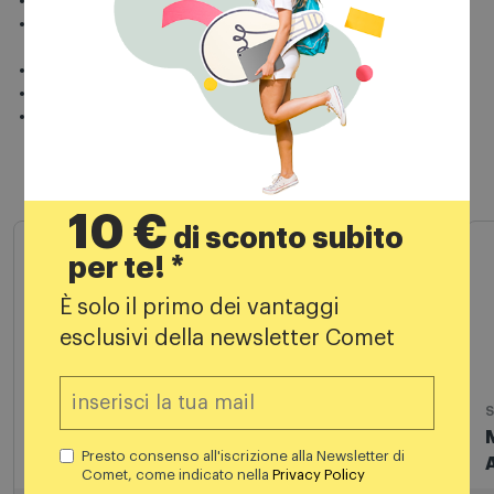
Fotocamera posteriore: 50 MP
Special Features: Gorilla Glass Victus, IP67, Riconoscimento
dati biometrici (Impronte digitali / Viso)
Connettività rete: 5G
Batteria: 5000 mAh, fino a 29 ore
Sistema Operativo: Android 15, One UI 7
Prodotti simili
10 €
di sconto subito
per te! *
È solo il primo dei vantaggi
esclusivi della newsletter Comet
Smartphone
S
Samsung Galaxy A17 4g 4/128gb Gray
Presto consenso all'iscrizione alla Newsletter di
Comet, come indicato nella
Privacy Policy