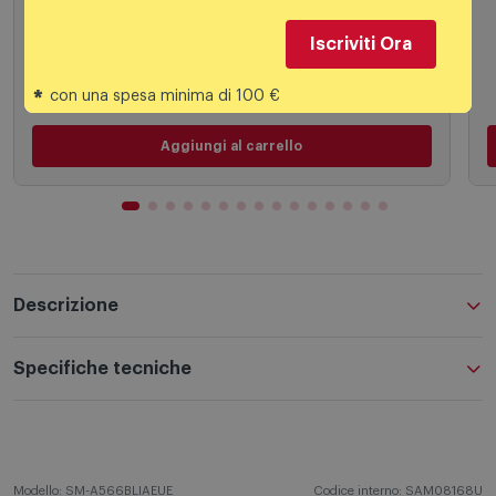
209,90
€
Iscriviti Ora
*
con una spesa minima di 100 €
Aggiungi al carrello
Descrizione
Specifiche tecniche
Modello: SM-A566BLIAEUE
Codice interno: SAM08168U