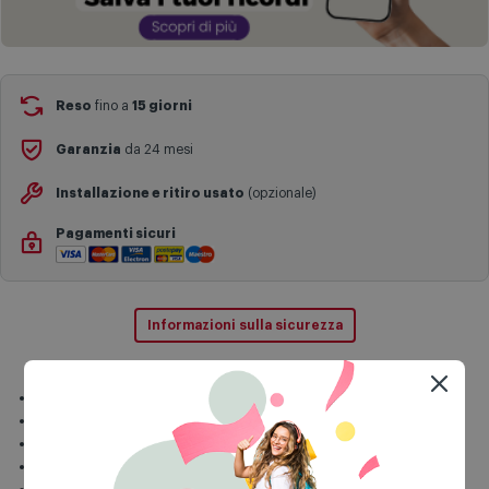
Reso
fino a
15 giorni
Garanzia
da 24 mesi
Installazione e ritiro usato
(opzionale)
Pagamenti sicuri
Informazioni sulla sicurezza
Dimensioni schermo: 6.7"
Risoluzione display: 1080 x 2340 pixels, FHD+
Tipologia display: Super AMOLED, 120Hz
RAM 8 GB + Memoria interna 128 GB