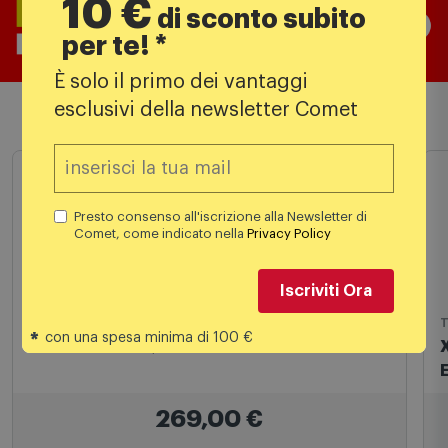
10 €
di sconto subito
per te! *
È solo il primo dei vantaggi
esclusivi della newsletter Comet
Prodotti simili
Presto consenso all'iscrizione alla Newsletter di
Comet, come indicato nella
Privacy Policy
Iscriviti Ora
TV QLED
T
*
con una spesa minima di 100 €
TCL Smart TV QLED 40" 40s59k Metallico
269,00
€