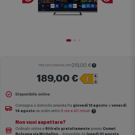
219,00 €
PREZZO CONSIGLIATO
189,00 €
Il
Prezzo Consigliato
è il prezzo di vendita suggerito al pubblico
Disponibile online
dal produttore e viene mostrato al fine di fornire un confronto con il
prezzo finale di vendita anche in assenza di sconti.
Consegna a domicilio prevista fra
giovedì 13 agosto
e
venerdì
14 agosto
se ordini entro
9 ore e 40 minuti
Maggiori informazioni
Non vuoi aspettare?
Le date previste per la consegna sono una stima approssimativa
Ordinalo online e
Ritiralo gratuitamente
presso
Comet
basata sulle statistiche di consegna in possesso di Comet.
Bologna via Michelino
-
disponibile da
lunedì 10 agosto