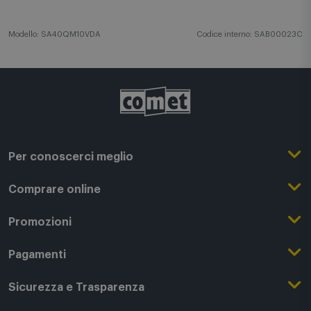
Modello: SA40QM10VDA
Codice interno: SAB00023C
Per conoscerci meglio
Il Gruppo Comet
Comprare online
Punti di forza
Registrati su Comet
Promozioni
Comet Magazine
Acquista Online
Outlet
Pagamenti
Lavora con noi
Clicca e Ritira
Black Friday
Modalità di pagamento
Sicurezza e Trasparenza
Punti di Ritiro
Festa del Papà