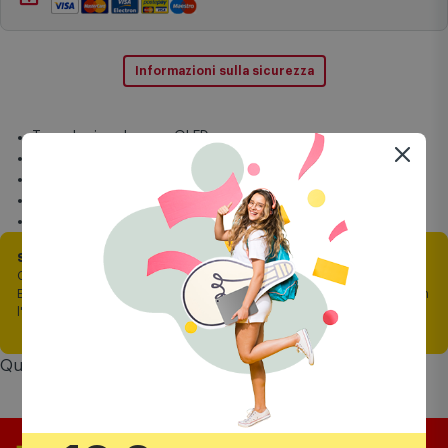
Informazioni sulla sicurezza
Tecnologia schermo: QLED
Dimensioni display:40"
Risoluzione: 1920 x 1080 Pixel
Smart TV con soluzione Vidaa
Special Features: Future Proof
SOLO ONLINE | Fino al 13 agosto
Ottieni -20% di sconto direttamente a carrello, solo con Comet Mia.
Effettua il login e collega la tessera al tuo account prima di procedere con
l'ordine.
Questo prodotto vale fino a
94 punti
Comet Mia