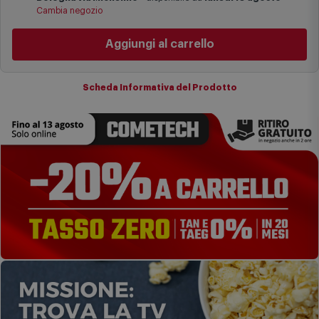
I tempi di consegna effettivi potrebbero variare in situazioni
Cambia negozio
specifiche (ad esempio consegne verso zone logisticamente
complesse come isole e regioni montane, consegna nei periodi
Aggiungi al carrello
festivi e ricorrenze principali o in circostanze eccezionali).
Si ricorda inoltre che i prodotti acquistati in modalità di
prenotazione verranno spediti a partire dalla data di uscita indicata
nella pagina del prodotto.
Scheda Informativa del Prodotto