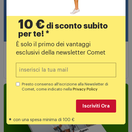
10 €
di sconto subito
per te! *
È solo il primo dei vantaggi
Speciale Telefonia
esclusivi della newsletter Comet
Fino al 19 agosto in negozio e on line
Scopri di più
Presto consenso all'iscrizione alla Newsletter di
Comet, come indicato nella
Privacy Policy
Iscriviti Ora
*
con una spesa minima di 100 €