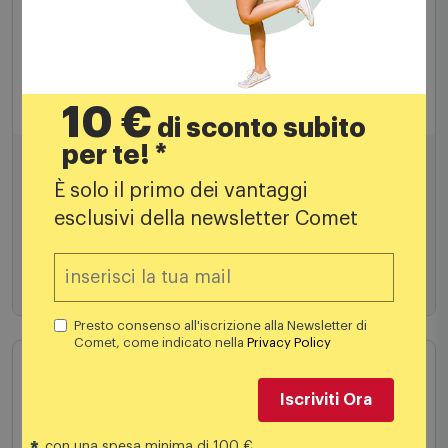
Accessori iPad
Apple Magic Keyboard for iPad Pro 11" (M4) -
10 €
Italiano bianco
di sconto subito
per te! *
339,00€
È solo il primo dei vantaggi
esclusivi della newsletter Comet
Aggiungi al carrello
Presto consenso all'iscrizione alla Newsletter di
Comet, come indicato nella
Privacy Policy
Iscriviti Ora
con una spesa minima di 100 €