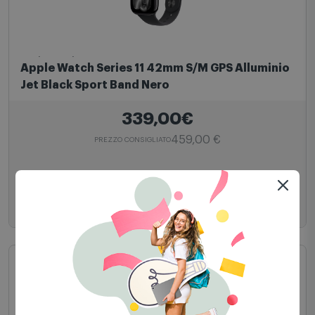
Apple Watch
Apple Watch Series 11 42mm S/M GPS Alluminio
Jet Black Sport Band Nero
339,00€
459,00 €
PREZZO CONSIGLIATO
Aggiungi al carrello