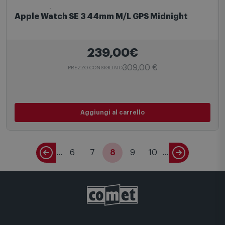
Smartwatch
Apple Watch SE 3 44mm M/L GPS Midnight
239,00€
309,00 €
PREZZO CONSIGLIATO
Aggiungi al carrello
...
6
7
8
9
10
...