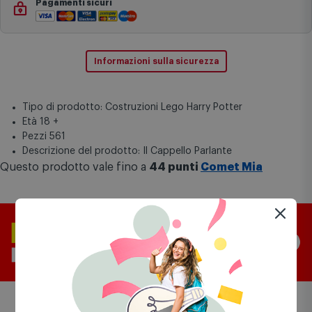
Pagamenti sicuri
Informazioni sulla sicurezza
Tipo di prodotto: Costruzioni Lego Harry Potter
Età 18 +
Pezzi 561
Descrizione del prodotto: Il Cappello Parlante
Questo prodotto vale fino a
44 punti
Comet Mia
Prodotti simili