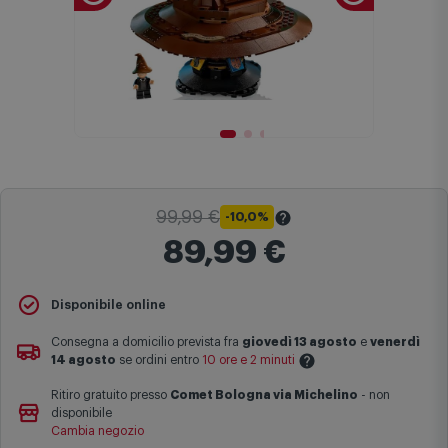
99,99 €
-10,0%
89,99 €
Il
Prezzo Barrato
indica il prezzo più basso degli ultimi 30 giorni
Disponibile online
sul sito comet.it prima dell'applicazione dello sconto.
Consegna a domicilio prevista fra
giovedì 13 agosto
e
venerdì
Maggiori informazioni
14 agosto
se ordini entro
10 ore e 2 minuti
Ritiro gratuito presso
Comet Bologna via Michelino
-
non
Le date previste per la consegna sono una stima approssimativa
disponibile
basata sulle statistiche di consegna in possesso di Comet.
Cambia negozio
I tempi di consegna effettivi potrebbero variare in situazioni