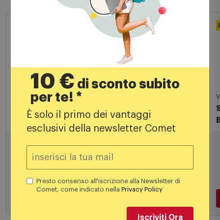
10 €
di sconto subito
per te! *
Lego
V
Lego® Art Keith Haring Figure danzanti
È solo il primo dei vantaggi
31216
esclusivi della newsletter Comet
119,99
€
Presto consenso all'iscrizione alla Newsletter di
Comet, come indicato nella
Privacy Policy
Aggiungi al carrello
Iscriviti Ora