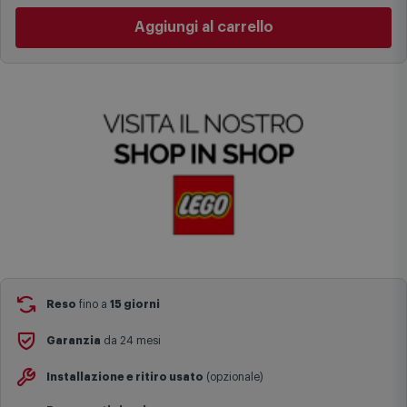
specifiche (ad esempio consegne verso zone logisticamente
Aggiungi al carrello
complesse come isole e regioni montane, consegna nei periodi
festivi e ricorrenze principali o in circostanze eccezionali).
Si ricorda inoltre che i prodotti acquistati in modalità di
prenotazione verranno spediti a partire dalla data di uscita indicata
nella pagina del prodotto.
Reso
fino a
15 giorni
Garanzia
da 24 mesi
Installazione e ritiro usato
(opzionale)