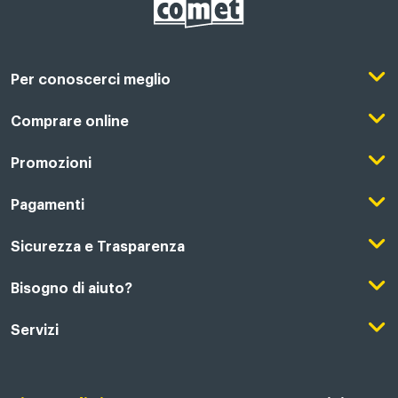
Per conoscerci meglio
Il Gruppo Comet
Comprare online
Punti di forza
Registrati su Comet
Promozioni
Comet Magazine
Acquista Online
Outlet
Pagamenti
Lavora con noi
Clicca e Ritira
Black Friday
Modalità di pagamento
Sicurezza e Trasparenza
Punti di Ritiro
Festa del Papà
Finanziamenti online
Condizioni generali di vendita
Bisogno di aiuto?
Modalità e spese di spedizione
Regali di Natale
Acquista con permuta
Garanzia Legale
Segui il tuo ordine
Servizi
Servizi aggiuntivi di consegna
Regali San Valentino
Fattura (Privati e IVA)
Privacy Policy
Recessi e rimborsi
Card Comet Mia
Termini e Condizioni
Agevolazioni e Esenzioni IVA
Utilizzo dei Cookie