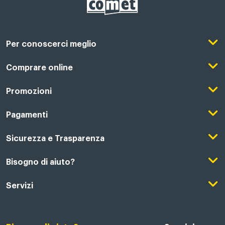
Per conoscerci meglio
Il Gruppo Comet
Comprare online
Punti di forza
Registrati su Comet
Promozioni
Comet Magazine
Acquista Online
Outlet
Pagamenti
Lavora con noi
Clicca e Ritira
Black Friday
Modalità di pagamento
Sicurezza e Trasparenza
Punti di Ritiro
Festa del Papà
Finanziamenti online
Condizioni generali di vendita
Bisogno di aiuto?
Modalità e spese di spedizione
Regali di Natale
Acquista con permuta
Garanzia Legale
Segui il tuo ordine
Servizi
Servizi aggiuntivi di consegna
Regali San Valentino
Fattura (Privati e IVA)
Privacy Policy
Recessi e rimborsi
Card Comet Mia
Termini e Condizioni
Agevolazioni e Esenzioni IVA
Utilizzo dei Cookie
FAQ - domande frequenti