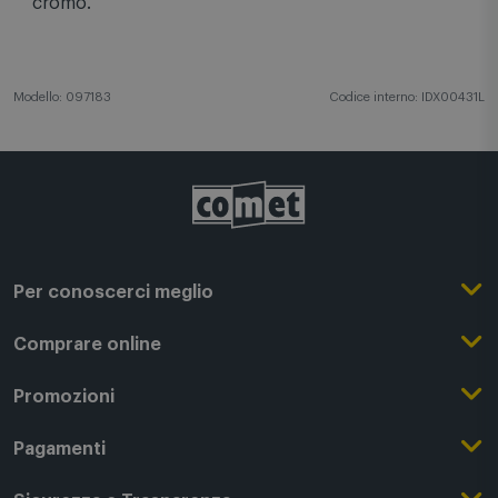
cromo.
Modello: 097183
Codice interno: IDX00431L
Per conoscerci meglio
Il Gruppo Comet
Comprare online
Punti di forza
Registrati su Comet
Promozioni
Comet Magazine
Acquista Online
Outlet
Pagamenti
Lavora con noi
Clicca e Ritira
Black Friday
Modalità di pagamento