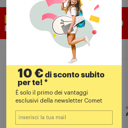
Prodotti simili
In Stock
10 €
di sconto subito
per te! *
È solo il primo dei vantaggi
esclusivi della newsletter Comet
IDEAL LUX
A
Ideal Lux - Gim Parete