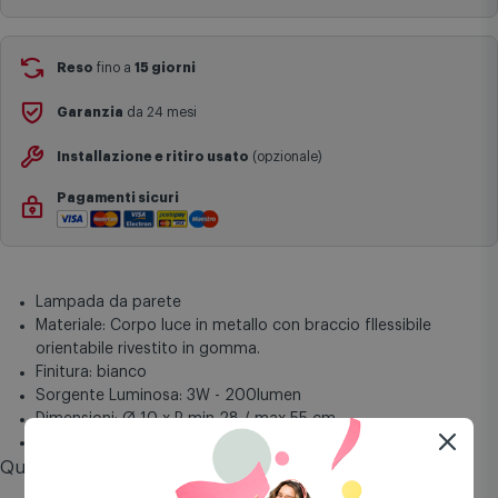
complesse come isole e regioni montane, consegna nei periodi
festivi e ricorrenze principali o in circostanze eccezionali).
Si ricorda inoltre che i prodotti acquistati in modalità di
Reso
fino a
15 giorni
prenotazione verranno spediti a partire dalla data di uscita indicata
nella pagina del prodotto.
Garanzia
da 24 mesi
Installazione e ritiro usato
(opzionale)
Pagamenti sicuri
Lampada da parete
Materiale: Corpo luce in metallo con braccio fllessibile
orientabile rivestito in gomma.
Finitura: bianco
Sorgente Luminosa: 3W - 200lumen
Dimensioni: Ø 10 x P min 28 / max 55 cm
Vita 30000h
Questo prodotto vale fino a
39 punti
Comet Mia