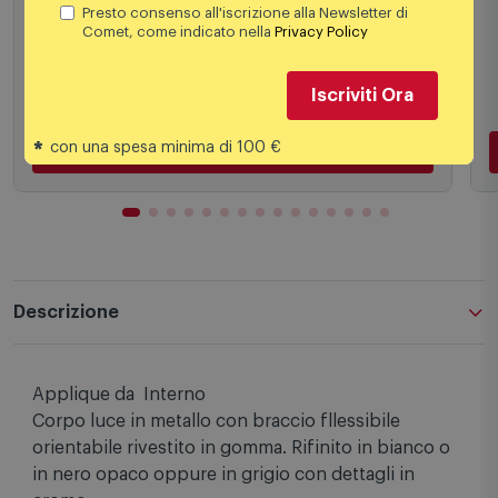
Presto consenso all'iscrizione alla Newsletter di
97,99
€
Comet, come indicato nella
Privacy Policy
Iscriviti Ora
*
con una spesa minima di 100 €
Aggiungi al carrello
Descrizione
Applique da Interno
Corpo luce in metallo con braccio fllessibile
orientabile rivestito in gomma. Rifinito in bianco o
in nero opaco oppure in grigio con dettagli in