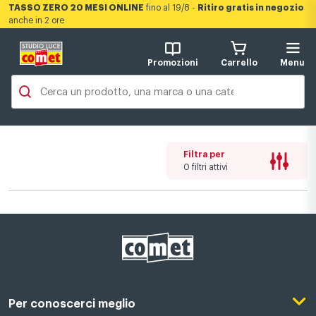
TASSO ZERO 20 MESI ONLINE
fino al 19/8 -
Ritiro gratis in negozio
anche in 2 ore
Promozioni
Carrello
Menu
Filtra per
0 filtri attivi
Per conoscerci meglio