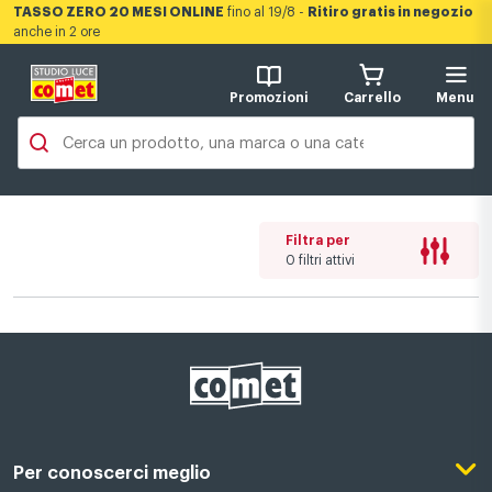
TASSO ZERO 20 MESI ONLINE
fino al 19/8 -
Ritiro gratis in negozio
anche in 2 ore
Promozioni
Carrello
Menu
Filtra per
0 filtri attivi
Per conoscerci meglio