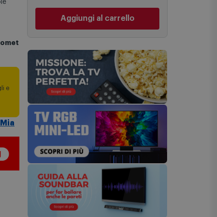
via Michelino
-
non disponibile
le
una stima approssimativa basata sulle
Cambia negozio
statistiche di consegna in possesso di
Comet.
Aggiungi al carrello
I tempi di consegna effettivi potrebbero
 Comet
variare in situazioni specifiche (ad
esempio consegne verso zone
logisticamente complesse come isole e
regioni montane, consegna nei periodi
festivi e ricorrenze principali o in
circostanze eccezionali).
li e
Si ricorda inoltre che i prodotti
acquistati in modalità di prenotazione
verranno spediti a partire dalla data di
 Mia
uscita indicata nella pagina del
prodotto.