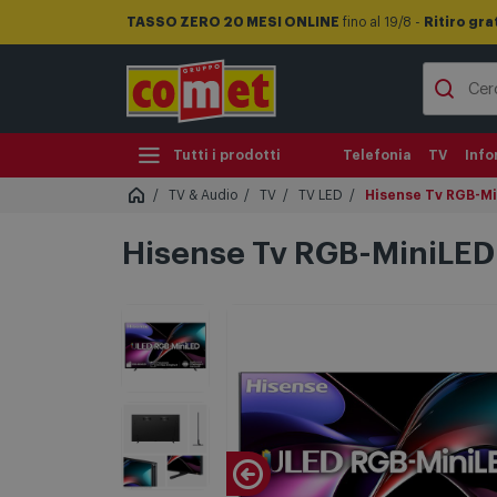
TASSO ZERO 20 MESI ONLINE
fino al 19/8 -
Ritiro gra
Tutti i prodotti
Telefonia
TV
Info
TV & Audio
TV
TV LED
Hisense Tv RGB-Min
Hisense Tv RGB-MiniLED 