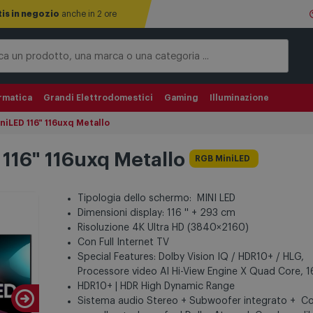
tis in negozio
anche in 2 ore
rmatica
Grandi Elettrodomestici
Gaming
Illuminazione
iLED 116" 116uxq Metallo
116" 116uxq Metallo
RGB MiniLED
Tipologia dello schermo: MINI LED
Dimensioni display: 116 '' + 293 cm
Risoluzione 4K Ultra HD (3840×2160)
Con Full Internet TV
Special Features: Dolby Vision IQ / HDR10+ / HLG,
Processore video AI Hi-View Engine X Quad Core, 
HDR10+ | HDR High Dynamic Range
Sistema audio Stereo + Subwoofer integrato + C