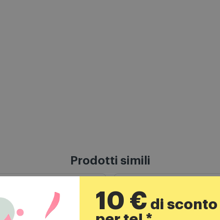
Prodotti simili
10 €
di sconto
per te! *