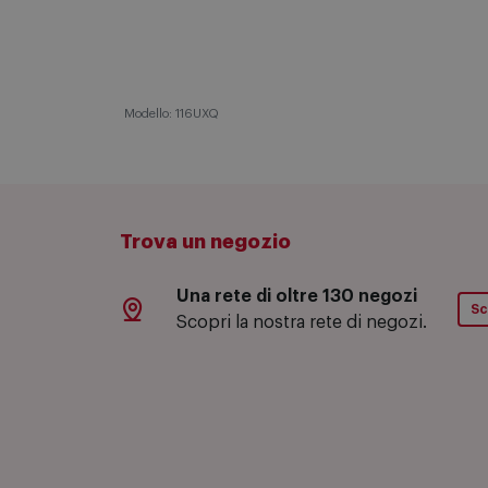
Descrizione
Specifiche tecniche
Modello: 116UXQ
Trova un negozio
Una rete di oltre 130 negozi
Sc
Scopri la nostra rete di negozi.