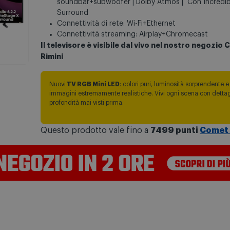
soundbar+subwoofer | Dolby Atmos | Con Incredib
Surround
Connettività di rete: Wi-Fi+Ethernet
Connettività streaming: Airplay+Chromecast
Il televisore è visibile dal vivo nel nostro negozio
Rimini
Nuovi
TV RGB Mini LED
: colori puri, luminosità sorprendente e
immagini estremamente realistiche. Vivi ogni scena con dettag
profondità mai visti prima.
Questo prodotto vale fino a
7499 punti
Comet