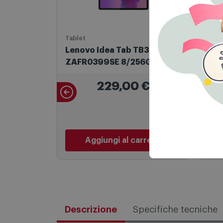
Tablet
TV L
Lenovo Idea Tab TB336FU
Lg Monitor TV 27" FULL HD -
ZAFR0399SE 8/256GB WiFi
27t
Luna Grey + pen TB336F
229,00
€
P
Aggiungi al carrello