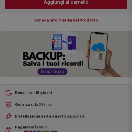
I tempi di consegna effettivi potrebbero variare in situazioni
specifiche (ad esempio consegne verso zone logisticamente
Aggiungi al carrello
complesse come isole e regioni montane, consegna nei periodi
festivi e ricorrenze principali o in circostanze eccezionali).
Si ricorda inoltre che i prodotti acquistati in modalità di
Scheda Informativa del Prodotto
prenotazione verranno spediti a partire dalla data di uscita indicata
nella pagina del prodotto.
Reso
fino a
15 giorni
Garanzia
da 24 mesi
Installazione e ritiro usato
(opzionale)