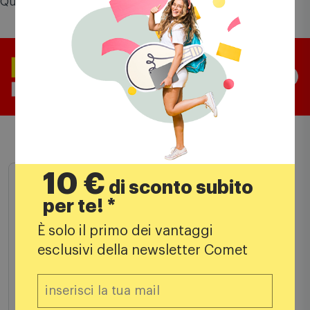
Sistema Operativo Android 16
Questo prodotto vale fino a
299 punti
Comet Mia
Scelti per te
10 €
di sconto subito
per te! *
È solo il primo dei vantaggi
esclusivi della newsletter Comet
Smartphone