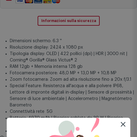
Pagamenti sicuri
Informazioni sulla sicurezza
Dimensioni schermo: 6.3 ''
Risoluzione display: 2424 x 1080 px
Tipologia display: OLED | 422 pollici (dpi) | HDR | 3000 nit |
Corning® Gorilla® Glass Victus® 2
RAM 12gb + Memoria interna 128 gb
Fotocamera posteriore: 48,0 MP + 13,0 MP + 10,8 MP
Zoom fotocamera: Zoom ad alta risoluzione fino a 20x f/3.1
Special Feature: Resistenza all'acqua e alla polvere IP68,
Lettore di impronte digitali in-display | Sensore di prossimità |
Sensore di luce ambientale | Accelerometro | Magnetómetro
Barometro
Connettività rete 5G
Batteria: 4970 mAh | Ricarica cablata da 30 W | Ricarica
wireless Qi2 15W