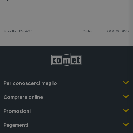
Specifiche tecniche
Modello: 11857498
Codice interno: GOO00083K
Per conoscerci meglio
Il Gruppo Comet
Comprare online
Punti di forza
Registrati su Comet
Promozioni
Comet Magazine
Acquista Online