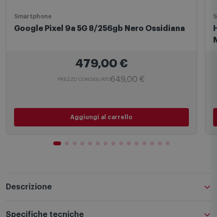
Smartphone
S
Google Pixel 9a 5G 8/256gb Nero Ossidiana
479,00
€
649,00 €
PREZZO CONSIGLIATO
Aggiungi al carrello
Descrizione