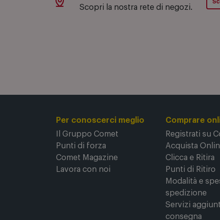
Una rete di oltre 130 negozi
Sc
Scopri la nostra rete di negozi.
Per conoscerci meglio
Comprare onl
Il Gruppo Comet
Registrati su 
Punti di forza
Acquista Onli
Comet Magazine
Clicca e Ritira
Lavora con noi
Punti di Ritiro
Modalità e spe
spedizione
Servizi aggiunt