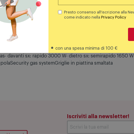
Aggiungi al carrello
Aggiungi al carrello
Presto consenso all'iscrizione alla Ne
come indicato nella
Privacy Policy
*
con una spesa minima di 100 €
as- davanti sx: rapido 3000 W- dietro sx: semirapido 1650 W- 
aSecurity gas systemGriglie in piattina smaltata
Iscriviti alla newsletter!