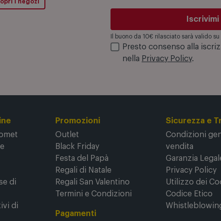
opri i negozi
Iscrivimi
Il buono da 10€ rilasciato sarà valido 
Presto consenso alla iscri
nella
Privacy Policy
.
ine
Promozioni
Sicurezza e T
Comet
Outlet
Condizioni gene
ne
Black Friday
vendita
Festa del Papà
Garanzia Legal
Regali di Natale
Privacy Policy
se di
Regali San Valentino
Utilizzo dei Co
Termini e Condizioni
Codice Etico
ivi di
Whistleblowin