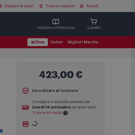
Bisogno di aiuto?
Trova un negozio
Accedi
Cerca
Volantino e Promozioni
Carrello
❄️
Clima
Outlet
Migliori Marche
423,00 €
Da ordinare al fornitore
Consegna a domicilio prevista per
lunedì 14 settembre
se ordini entro
11 ore e 44 minuti
Ritiro gratuito presso
Comet Bologna
Le date previste per la consegna sono
via Michelino
-
non disponibile
a
una stima approssimativa basata sulle
Cambia negozio