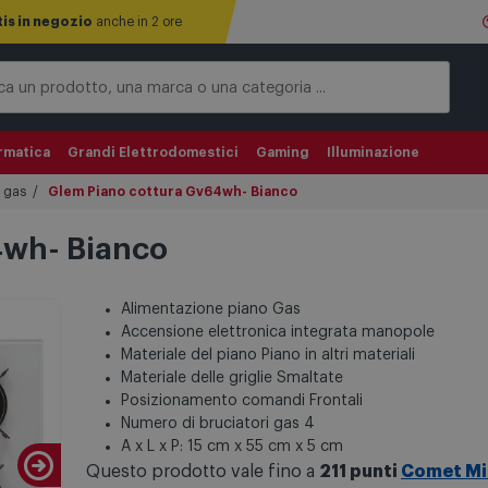
tis in negozio
anche in 2 ore
rmatica
Grandi Elettrodomestici
Gaming
Illuminazione
a gas
Glem Piano cottura Gv64wh- Bianco
4wh- Bianco
Alimentazione piano Gas
Accensione elettronica integrata manopole
Materiale del piano Piano in altri materiali
Materiale delle griglie Smaltate
Posizionamento comandi Frontali
Numero di bruciatori gas 4
A x L x P: 15 cm x 55 cm x 5 cm
Questo prodotto vale fino a
211 punti
Comet Mi