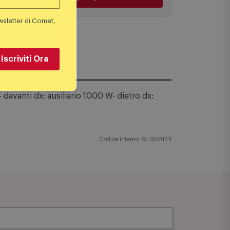
Aggiungi al carrello
Aggiu
wsletter di Comet,
Iscriviti Ora
davanti dx: ausiliario 1000 W- dietro dx:
Codice interno: GLG00131I