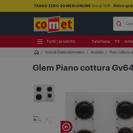
TASSO ZERO 20 MESI ONLINE
fino al 19/8 -
Ritiro gra
Tutti i prodotti
Telefonia
TV
Info
Grandi Elettrodomestici
Incasso
Piani cottura 
Glem Piano cottura Gv6