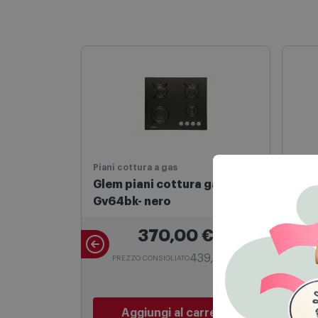
Piani cottura a gas
Piani
Glem piani cottura gas
Gle
Gv64bk- nero
Bia
370,00
€
439,00 €
PREZZO CONSIGLIATO