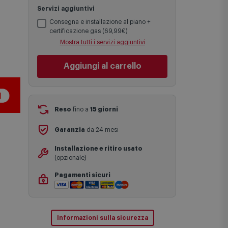
statistiche di consegna in possesso di
Comet.
Servizi aggiuntivi
I tempi di consegna effettivi potrebbero
variare in situazioni specifiche (ad
Consegna e installazione al piano +
esempio consegne verso zone
certificazione gas (69,99€)
logisticamente complesse come isole e
Mostra tutti i servizi aggiuntivi
regioni montane, consegna nei periodi
festivi e ricorrenze principali o in
circostanze eccezionali).
Aggiungi al carrello
Si ricorda inoltre che i prodotti
acquistati in modalità di prenotazione
verranno spediti a partire dalla data di
uscita indicata nella pagina del
Reso
fino a
15 giorni
prodotto.
Garanzia
da 24 mesi
Installazione e ritiro usato
(opzionale)
Pagamenti sicuri