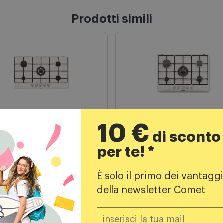
Prodotti simili
10 €
di sconto
 cottura a gas
Piani cottura a gas
m piano a gas Gt955wh-
Glem piano cottura gas
per te! *
nco
Gt755wh- bianco
È solo il primo dei vantaggi
479,00
€
359,00
€
della newsletter Comet
405,00 
PREZZO CONSIGLIATO