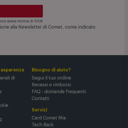
su una spesa minima di 100€
zione alla Newsletter di Comet, come indicato
rasparenza
Bisogno di aiuto?
rali di
Segui il tuo ordine
Recessi e rimborsi
e
FAQ - domande frequenti
Contatti
okie
Servizi
Card Comet Mia
g