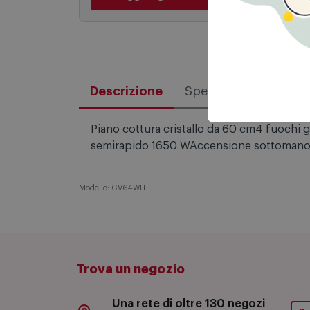
Aggiungi al carrello
Descrizione
Specifiche tecniche
Piano cottura cristallo da 60 cm4 fuochi g
semirapido 1650 WAccensione sottomanopol
Modello: GV64WH-
Trova un negozio