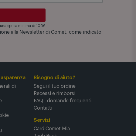
su una spesa minima di 100€
zione alla Newsletter di Comet, come indicato
rasparenza
Bisogno di aiuto?
rali di
Segui il tuo ordine
Recessi e rimborsi
e
FAQ - domande frequenti
Contatti
okie
Servizi