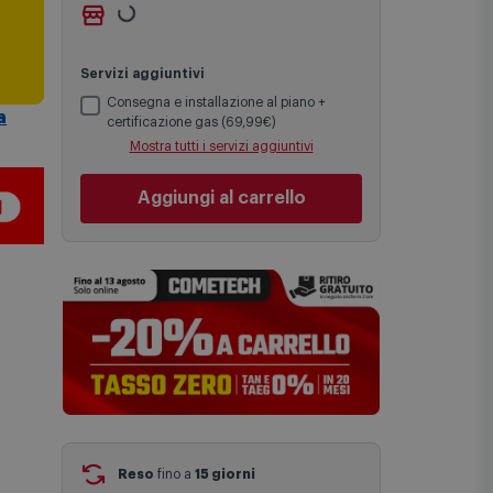
Ritiro gratuito presso
Comet Bologna
Le date previste per la consegna sono
via Michelino
-
non disponibile
i
una stima approssimativa basata sulle
Cambia negozio
statistiche di consegna in possesso di
Comet.
Servizi aggiuntivi
I tempi di consegna effettivi potrebbero
a
variare in situazioni specifiche (ad
Consegna e installazione al piano +
esempio consegne verso zone
certificazione gas (69,99€)
logisticamente complesse come isole e
Mostra tutti i servizi aggiuntivi
regioni montane, consegna nei periodi
festivi e ricorrenze principali o in
circostanze eccezionali).
Aggiungi al carrello
Si ricorda inoltre che i prodotti
acquistati in modalità di prenotazione
verranno spediti a partire dalla data di
uscita indicata nella pagina del
prodotto.