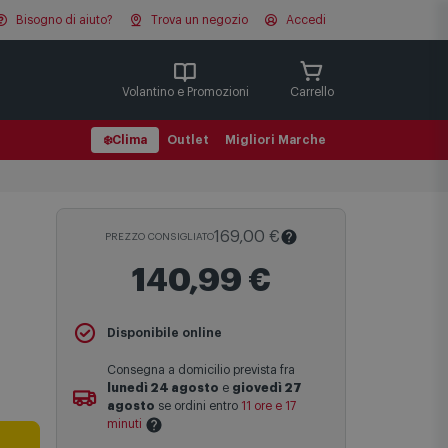
Bisogno di aiuto?
Trova un negozio
Accedi
Cerca
Volantino e Promozioni
Carrello
❄️
Clima
Outlet
Migliori Marche
169,00 €
PREZZO CONSIGLIATO
140,99 €
Il
Prezzo Consigliato
è il prezzo di
Disponibile online
vendita suggerito al pubblico dal
produttore e viene mostrato al fine di
Consegna a domicilio prevista fra
fornire un confronto con il prezzo finale
lunedì 24 agosto
e
giovedì 27
di vendita anche in assenza di sconti.
agosto
se ordini entro
11 ore e 17
minuti
Maggiori informazioni