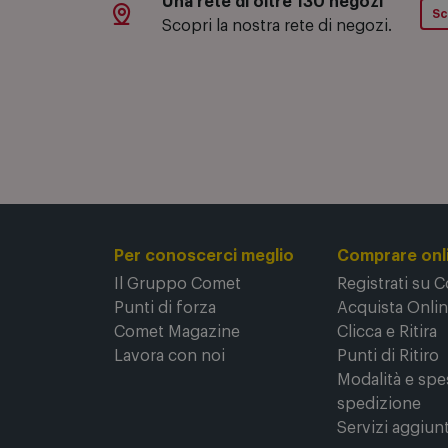
Una rete di oltre 130 negozi
Sc
Scopri la nostra rete di negozi.
Per conoscerci meglio
Comprare onl
Il Gruppo Comet
Registrati su 
Punti di forza
Acquista Onli
Comet Magazine
Clicca e Ritira
Lavora con noi
Punti di Ritiro
Modalità e spe
spedizione