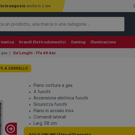
tis in negozio
anche in 2 ore
rmatica
Grandi Elettrodomestici
Gaming
Illuminazione
a gas
De'Longhi - Ffa 46 Asv
0% A CARRELLO
Piano cottura a gas
4 fuochi
Accensione elettrica fuochi
Sicurezza fuochi
Piano in acciaio inox
Comandi laterali
Larg. 58 cm
SOLO ONLINE | Fino al 13 agosto