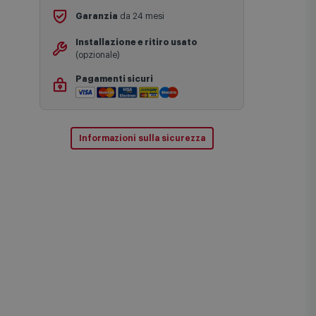
Reso
fino a
15 giorni
Garanzia
da 24 mesi
Installazione e ritiro usato
(opzionale)
Pagamenti sicuri
Informazioni sulla sicurezza