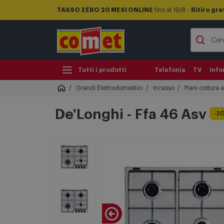
TASSO ZERO 20 MESI ONLINE
fino al 19/8 -
Ritiro gra
Tutti i prodotti
Telefonia
TV
Info
Grandi Elettrodomestici
Incasso
Piani cottura 
De'Longhi - Ffa 46 Asv
-2