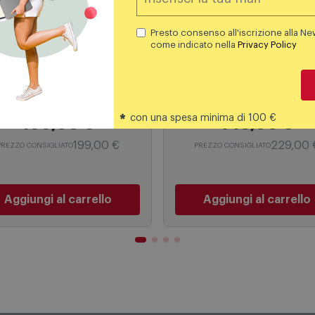
Presto consenso all'iscrizione alla Ne
come indicato nella
Privacy Policy
 cottura a gas
Piani cottura a gas
onghi - Ffb 46 Asv
Electrolux-rex - Egs64
*
con una spesa minima di 100 €
160,00
€
149,00
€
199,00 €
229,00 
PREZZO CONSIGLIATO
PREZZO CONSIGLIATO
Aggiungi al carrello
Aggiungi al carrello