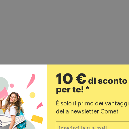
10 €
di sconto
per te! *
Prodotti simili
È solo il primo dei vantaggi
della newsletter Comet
% A CARRELLO