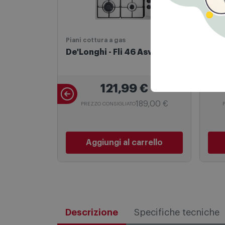
Piani cottura a gas
Piani
De'Longhi - Fli 46 Asv
De'L
121,99
€
189,00 €
PREZZO CONSIGLIATO
Aggiungi al carrello