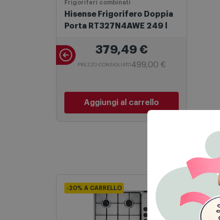
Frigoriferi combinati
Hisense Frigorifero Doppia
Porta RT327N4AWE 249 l
379,49
€
499,00 €
PREZZO CONSIGLIATO
Aggiungi al carrello
-20% A CARRELLO
-20