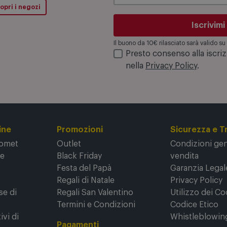
opri i negozi
Iscrivimi
Il buono da 10€ rilasciato sarà valido 
Presto consenso alla iscri
nella
Privacy Policy
.
ine
Promozioni
Sicurezza e T
Comet
Outlet
Condizioni gene
ne
Black Friday
vendita
Festa del Papà
Garanzia Legal
Regali di Natale
Privacy Policy
se di
Regali San Valentino
Utilizzo dei Co
Termini e Condizioni
Codice Etico