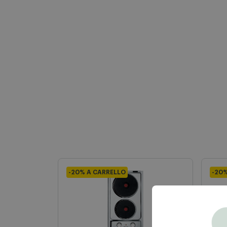
-20% A CARRELLO
-20