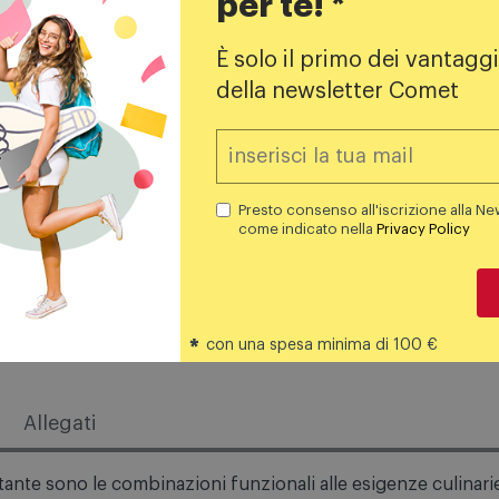
per te! *
È solo il primo dei vantaggi
 cottura a gas
Piani cottura a gas
della newsletter Comet
nse Piano cottura a gas
Aeg Piano cottura gas
63bhf
Hkb75451nb nero
229,99
€
611,99
€
Presto consenso all'iscrizione alla Ne
299,00 €
749,99 
REZZO CONSIGLIATO
PREZZO CONSIGLIATO
come indicato nella
Privacy Policy
Aggiungi al carrello
Aggiungi al carrello
*
con una spesa minima di 100 €
Allegati