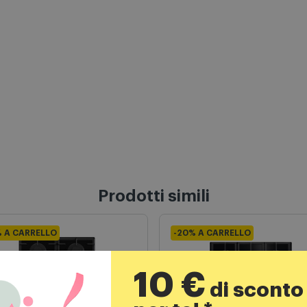
Prodotti simili
% A CARRELLO
-20% A CARRELLO
10 €
di sconto