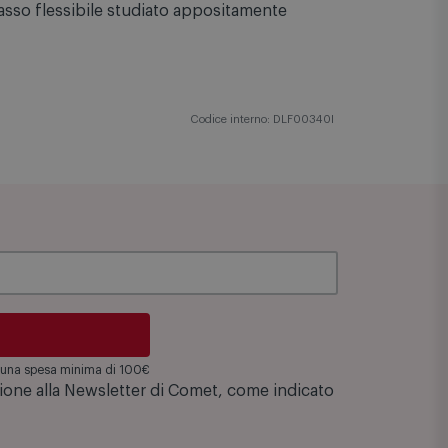
e.
ncasso flessibile studiato appositamente
Codice interno: DLF00340I
su una spesa minima di 100€
zione alla Newsletter di Comet, come indicato