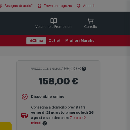
Bisogno di aiuto?
Trova un negozio
Accedi
Cerca
Volantino e Promozioni
Carrello
❄️
Clima
Outlet
Migliori Marche
199,00 €
PREZZO CONSIGLIATO
158,00 €
Il
Prezzo Consigliato
è il prezzo di
Disponibile online
vendita suggerito al pubblico dal
produttore e viene mostrato al fine di
Consegna a domicilio prevista fra
fornire un confronto con il prezzo finale
venerdì 21 agosto
e
mercoledì 26
di vendita anche in assenza di sconti.
agosto
se ordini entro
7 ore e 42
minuti
Maggiori informazioni