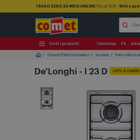
TASSO ZERO 20 MESI ONLINE
fino al 19/8 -
Ritiro gra
Tutti i prodotti
Telefonia
TV
Info
Grandi Elettrodomestici
Incasso
Piani cottura 
De'Longhi - I 23 D
-20% A CARR