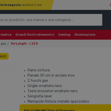
tis in negozio
anche in 2 ore
rmatica
Grandi Elettrodomestici
Gaming
Illuminazione
a gas
De'Longhi - I 23 D
ELLO
Piano cottura
Pianale 30 cm in acciaio inox
2 fuochi gas
Griglie smaltate nero
Teste bruciatori smaltate nero
Serigrafia laser
Manopola finitura metallo spazzolato
SOLO ONLINE | Fino al 13 agosto