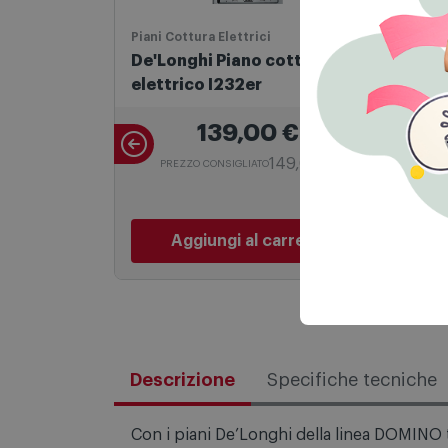
Piani Cottura Elettrici
Piani
De'Longhi Piano cottura
Hise
elettrico I232er
Gg6
139,00
€
149,00 €
PREZZO CONSIGLIATO
P
Aggiungi al carrello
Descrizione
Specifiche tecniche