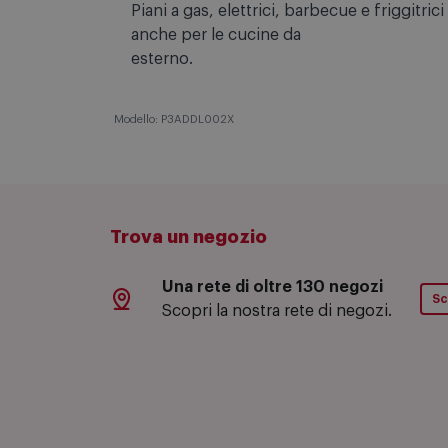
Con i piani De’Longhi della linea DOMINO t
Piani a gas, elettrici, barbecue e friggitr
anche per le cucine da
esterno.
Modello: P3ADDL002X
Trova un negozio
Una rete di oltre 130 negozi
Sc
Scopri la nostra rete di negozi.