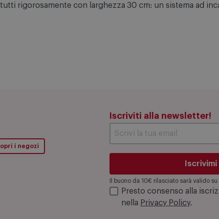
ante sono le combinazioni funzionali alle esigenze culinari
ici tutti rigorosamente con larghezza 30 cm: un sistema ad i
Iscriviti alla newsletter!
opri i negozi
Iscrivimi
Il buono da 10€ rilasciato sarà valido 
Presto consenso alla iscri
nella
Privacy Policy
.