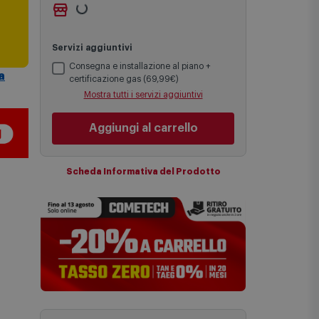
Ritiro gratuito presso
Comet Bologna
Le date previste per la consegna sono
via Michelino
-
non disponibile
i
una stima approssimativa basata sulle
Cambia negozio
statistiche di consegna in possesso di
Comet.
Servizi aggiuntivi
I tempi di consegna effettivi potrebbero
a
variare in situazioni specifiche (ad
Consegna e installazione al piano +
esempio consegne verso zone
certificazione gas (69,99€)
logisticamente complesse come isole e
Mostra tutti i servizi aggiuntivi
regioni montane, consegna nei periodi
festivi e ricorrenze principali o in
circostanze eccezionali).
Aggiungi al carrello
Si ricorda inoltre che i prodotti
acquistati in modalità di prenotazione
verranno spediti a partire dalla data di
Scheda Informativa del Prodotto
uscita indicata nella pagina del
prodotto.