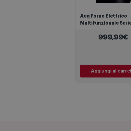
Forni Elettrici
Aeg Forno Elettrico
Multifunzionale Seri
SenseCook con Stea
999,99€
Tr6pb53fsb Nero
Aggiungi al carre