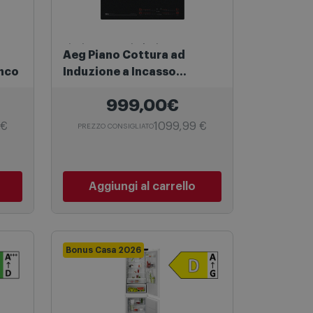
Piani Cottura a induzione
Aeg Piano Cottura ad
anco
Induzione a Incasso
Ti64ib3biz SaphirMatt®
999,00€
Serie 8000 Nero
 €
1099,99 €
PREZZO CONSIGLIATO
Aggiungi al carrello
Bonus Casa 2026