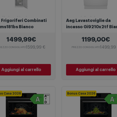
oriferi combinati
Lavastoviglie da incasso
ati
Aeg Lavastoviglie da
ms181bs Bianco
incasso Gi9210x2tf Bi
1499,99€
1199,00€
1599,99 €
1499,99
REZZO CONSIGLIATO
PREZZO CONSIGLIATO
Aggiungi al carrello
Aggiungi al carrello
us Casa 2026
Bonus Casa 2026