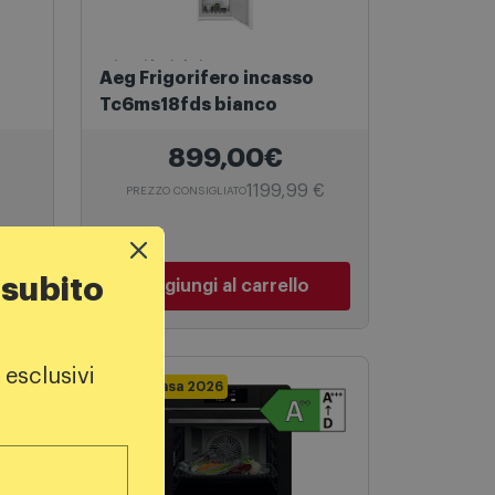
Frigoriferi da incasso
Aeg Frigorifero incasso
Tc6ms18fds bianco
899,00€
1199,99 €
PREZZO CONSIGLIATO
 subito
Aggiungi al carrello
 esclusivi
Bonus Casa 2026