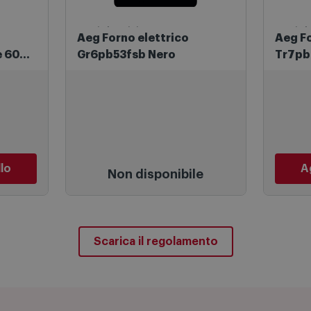
Forni Elettrici
Forni El
Aeg Forno elettrico
Aeg Fo
e 6000
Gr6pb53fsb Nero
Tr7pb
mCrisp
llo
Ag
Non disponibile
Scarica il regolamento