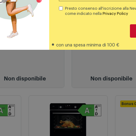
Presto consenso all'iscrizione alla Ne
come indicato nella
Privacy Policy
riferi da incasso
Piani Cottura a induzione
 Frigorifero incasso
Aeg Piano cottura
ms181ds
induzione Tr64it00fb 
*
con una spesa minima di 100 €
Non disponibile
Non disponibile
Bonus 