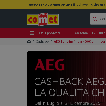
TASSO ZERO 20 MESI ONLINE
fino al 19/8 -
Ritiro gra
Tutti i prodotti
Telefonia
TV
Info
Cashback
AEG Built-in: fino a 400€ di rimbo