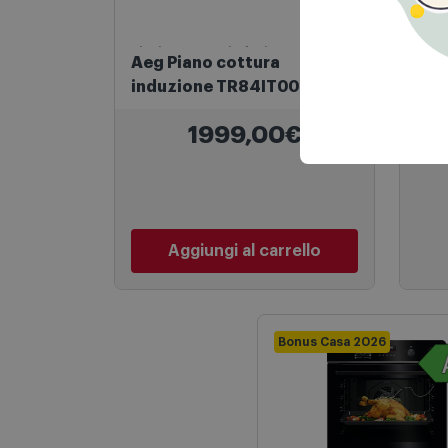
Piani Cottura a induzione
Frigo
Aeg Piano cottura
Aeg
induzione TR84IT00FB
Tc7
Nero
1999,00€
Aggiungi al carrello
Bonus Casa 2026