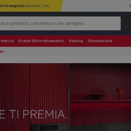
tis in negozio
anche in 2 ore
rmatica
Grandi Elettrodomestici
Gaming
Illuminazione
rso