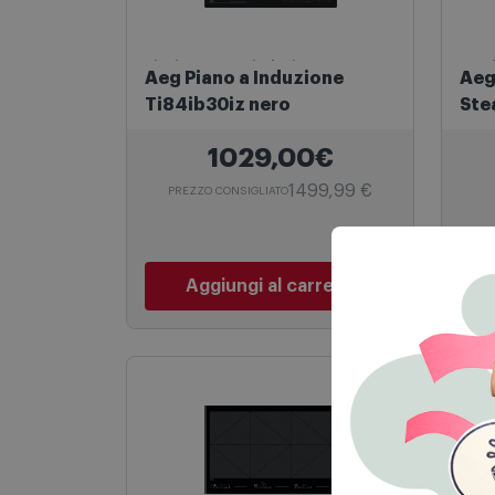
Piani Cottura a induzione
Forni
Aeg Piano a Induzione
Aeg
Ti84ib30iz nero
Ste
Ner
1029,00€
1499,99 €
PREZZO CONSIGLIATO
Aggiungi al carrello