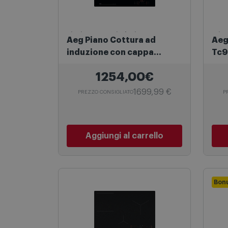
Piani Cottura a induzione
Frig
Aeg Piano Cottura ad
Aeg Frigoriferi Combin
induzione con cappa
Tc9
integrata XT Bridge
1254,00€
Tt84cb00cb Nero
1699,99 €
PREZZO CONSIGLIATO
P
Aggiungi al carrello
Bon