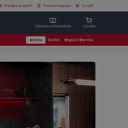
Bisogno di aiuto?
Trova un negozio
Accedi
Cerca
Volantino e Promozioni
Carrello
❄️
Clima
Outlet
Migliori Marche