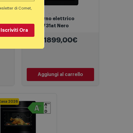
wsletter di Comet,
Forni Elettrici
Aeg Forno elettrico
Nero
Tp8sb731at Nero
Iscriviti Ora
1899,00€
Aggiungi al carrello
Casa 2026