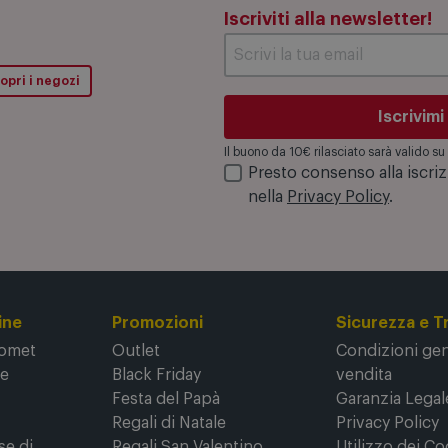
Iscriviti alla newsletter!
opri i negozi
Iscrivimi
Il buono da 10€ rilasciato sarà valido 
Presto consenso alla iscri
nella
Privacy Policy
.
ine
Promozioni
Sicurezza e T
Comet
Outlet
Condizioni gene
ne
Black Friday
vendita
Festa del Papà
Garanzia Legal
Regali di Natale
Privacy Policy
se di
Regali San Valentino
Utilizzo dei Co