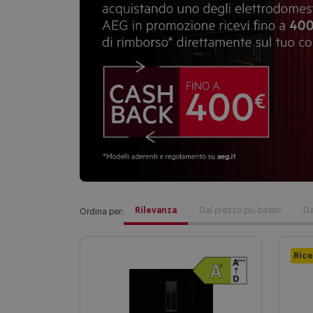
Rilevanza
Dal prezzo più basso
Da
Ordina per:
Rice