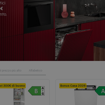
l prezzo più alto
Alfabetico
vi 300€ di buono
Bonus Casa 2026