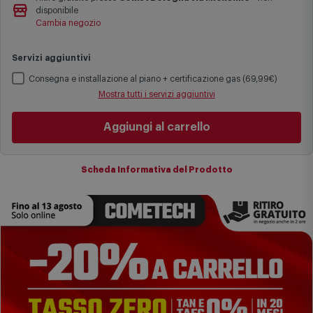
Le date previste per la consegna sono una stima approssimativa
disponibile
basata sulle statistiche di consegna in possesso di Comet.
Cambia negozio
I tempi di consegna effettivi potrebbero variare in situazioni
specifiche (ad esempio consegne verso zone logisticamente
Servizi aggiuntivi
complesse come isole e regioni montane, consegna nei periodi
festivi e ricorrenze principali o in circostanze eccezionali).
Consegna e installazione al piano + certificazione gas (69,99€)
Si ricorda inoltre che i prodotti acquistati in modalità di
Mostra tutti i servizi aggiuntivi
prenotazione verranno spediti a partire dalla data di uscita indicata
nella pagina del prodotto.
Aggiungi al carrello
Scheda Informativa del Prodotto