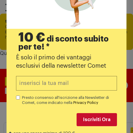
Alimentazione piano: gas
A x L x P incasso: 5,1 cm x 58,2 cm x 52 cm
SOLO ONLINE | Fino al 13 agosto
Ottieni -20% di sconto direttamente a carrello, solo con Comet Mia.
Effettua il login e collega la tessera al tuo account prima di procedere con
10 €
di sconto subito
l'ordine.
per te! *
Questo prodotto vale fino a
134 punti
Comet Mia
È solo il primo dei vantaggi
esclusivi della newsletter Comet
Presto consenso all'iscrizione alla Newsletter di
Comet, come indicato nella
Privacy Policy
Prodotti simili
Iscriviti Ora
-20% A CARRELLO