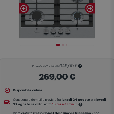
349,00 €
PREZZO CONSIGLIATO
269,00 €
Il
Prezzo Consigliato
è il prezzo di vendita suggerito al pubblico
Disponibile online
dal produttore e viene mostrato al fine di fornire un confronto con il
prezzo finale di vendita anche in assenza di sconti.
Consegna a domicilio prevista fra
lunedì 24 agosto
e
giovedì
27 agosto
se ordini entro
10 ore e 41 minuti
Maggiori informazioni
Ritiro gratuito presso
Comet Bologna via Michelino
-
non