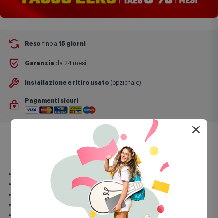
Reso
fino a
15 giorni
Garanzia
da 24 mesi
Installazione e ritiro usato
(opzionale)
Pagamenti sicuri
Informazioni sulla sicurezza
Incasso Built-In (BI)
Numero zone cottura:4
Materiale del piano: Piano in inox
Posizionamento comandi: Frontali
Controllo manopole