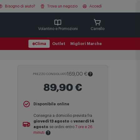
Bisogno di aiuto?
Trova un negozio
Accedi
Cerca
Volantino e Promozioni
Carrello
❄️
Clima
Outlet
Migliori Marche
169,00 €
PREZZO CONSIGLIATO
89,90 €
Il
Prezzo Consigliato
è il prezzo di
Disponibile online
vendita suggerito al pubblico dal
produttore e viene mostrato al fine di
Consegna a domicilio prevista fra
fornire un confronto con il prezzo finale
giovedì 13 agosto
e
venerdì 14
di vendita anche in assenza di sconti.
agosto
se ordini entro
7 ore e 26
minuti
Maggiori informazioni