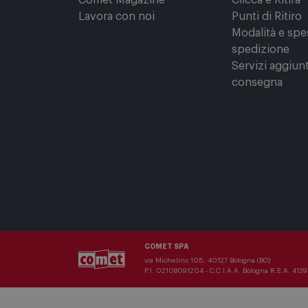
Per conoscerci meglio
Comprare onl
Il Gruppo Comet
Registrati su 
Punti di forza
Acquista Onli
Comet Magazine
Clicca e Ritira
Lavora con noi
Punti di Ritiro
Modalità e spe
spedizione
Servizi aggiunt
consegna