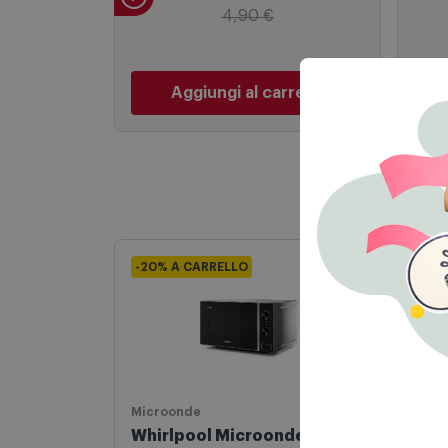
Trabo Srl - Eb002
Trab
3,99
€
4,90 €
Aggiungi al carrello
-20% A CARRELLO