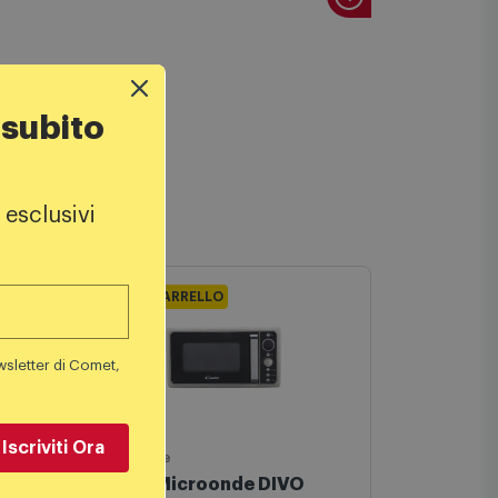
 subito
 esclusivi
wsletter di Comet,
-20% A CARRELLO
-20% A CAR
Iscriviti Ora