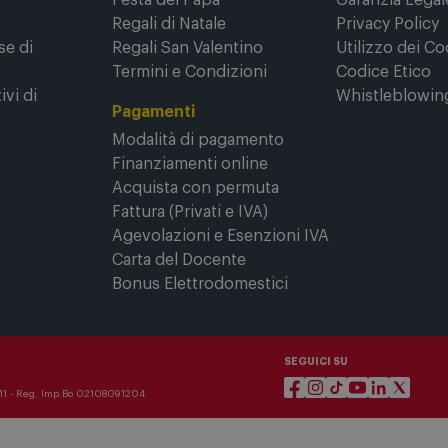
ine
Promozioni
Sicurezza e T
Comet
Outlet
Condizioni gene
ne
Black Friday
vendita
Festa del Papà
Garanzia Legal
Regali di Natale
Privacy Policy
se di
Regali San Valentino
Utilizzo dei Co
Termini e Condizioni
Codice Etico
ivi di
Whistleblowin
Pagamenti
Modalità di pagamento
Finanziamenti online
Acquista con permuta
Fattura (Privati e IVA)
Agevolazioni e Esenzioni IVA
Carta del Docente
Bonus Elettrodomestici