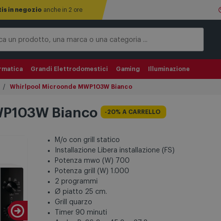
tis in negozio
anche in 2 ore
rmatica
Grandi Elettrodomestici
Gaming
Illuminazione
Whirlpool Microonde MWP103W Bianco
WP103W Bianco
-20% A CARRELLO
M/o con grill statico
Installazione Libera installazione (FS)
Potenza mwo (W) 700
Potenza grill (W) 1.000
2 programmi
Ø piatto 25 cm.
Grill quarzo
Timer 90 minuti