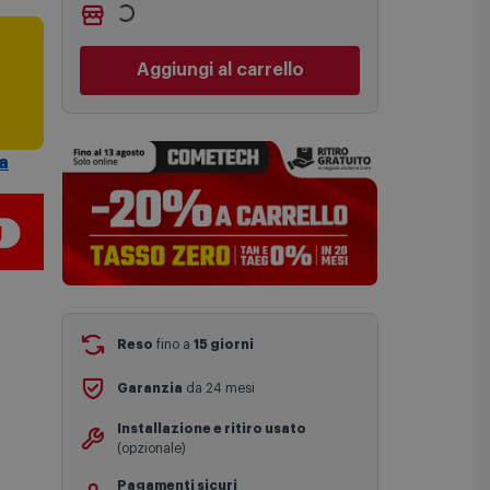
Non vuoi aspettare?
Le date previste per la consegna sono
Ordinalo online e
Ritiralo
una stima approssimativa basata sulle
gratuitamente
presso
Comet
statistiche di consegna in possesso di
Bologna via Michelino
-
disponibile
i
Comet.
da
lunedì 10 agosto
I tempi di consegna effettivi potrebbero
Cambia negozio
variare in situazioni specifiche (ad
esempio consegne verso zone
a
Aggiungi al carrello
logisticamente complesse come isole e
regioni montane, consegna nei periodi
festivi e ricorrenze principali o in
circostanze eccezionali).
Si ricorda inoltre che i prodotti
acquistati in modalità di prenotazione
verranno spediti a partire dalla data di
uscita indicata nella pagina del
prodotto.
Reso
fino a
15 giorni
Garanzia
da 24 mesi