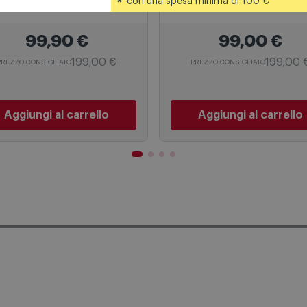
*
con una spesa minima di 100 €
oonde
Microonde
rlpool Microonde MWP
Whirlpool Microonde
 W White
Cook20 MWP 203 SB Ner
Argento
99,90
€
99,00
€
199,00 €
199,00 
PREZZO CONSIGLIATO
PREZZO CONSIGLIATO
Aggiungi al carrello
Aggiungi al carrello