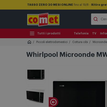
TASSO ZERO 20 MESI ONLINE
fino al 19/8 -
Ritiro gra
Tutti i prodotti
Telefonia
TV
Info
Piccoli elettrodomestici
Cottura cibi
Microonde
Whirlpool Microonde M