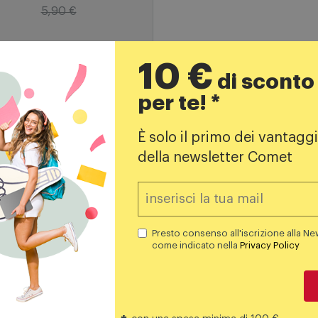
o - Plate Cover - Ecm56
5,50
€
10 €
5,90 €
di sconto
per te! *
Aggiungi al carrello
È solo il primo dei vantaggi
della newsletter Comet
Prodotti simili
Presto consenso all'iscrizione alla Ne
come indicato nella
Privacy Policy