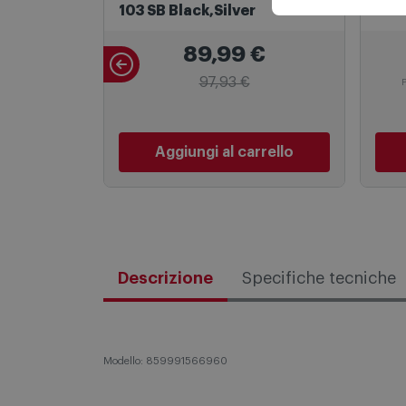
Microonde
Micr
Whirlpool Microonde MWP
Whi
103 SB Black,Silver
203
89,99
€
97,93 €
Aggiungi al carrello
Descrizione
Specifiche tecniche