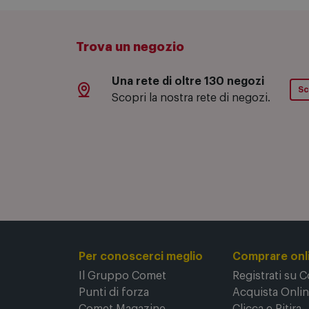
Modello: 859991566960
Trova un negozio
Una rete di oltre 130 negozi
Sc
Scopri la nostra rete di negozi.