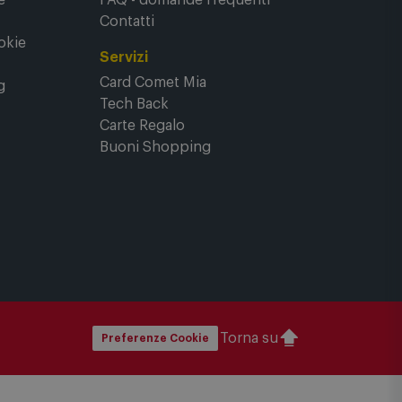
rasparenza
Bisogno di aiuto?
rali di
Segui il tuo ordine
Recessi e rimborsi
e
FAQ - domande frequenti
Contatti
okie
Servizi
Card Comet Mia
g
Tech Back
Carte Regalo
Buoni Shopping