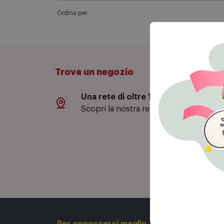
Ordina per:
Trova un negozio
Una rete di oltre 130 negozi
Sc
Scopri la nostra rete di negozi.