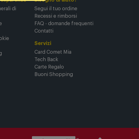
rasparenza
Bisogno di aiuto?
rali di
Segui il tuo ordine
Recessi e rimborsi
e
FAQ - domande frequenti
Contatti
okie
Servizi
Card Comet Mia
g
Tech Back
Carte Regalo
Buoni Shopping