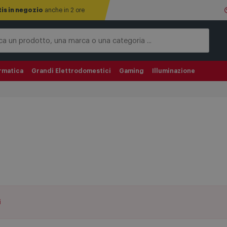
tis in negozio
anche in 2 ore
rmatica
Grandi Elettrodomestici
Gaming
Illuminazione
i