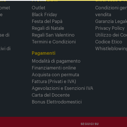
ine
Promozioni
Sicurezza e T
Comet
Outlet
Condizioni gene
ne
Black Friday
vendita
Festa del Papà
Garanzia Legal
Regali di Natale
Privacy Policy
se di
Regali San Valentino
Utilizzo dei Co
Termini e Condizioni
Codice Etico
ivi di
Whistleblowin
Pagamenti
Modalità di pagamento
Finanziamenti online
Acquista con permuta
Fattura (Privati e IVA)
Agevolazioni e Esenzioni IVA
Carta del Docente
Bonus Elettrodomestici
SEGUICI SU