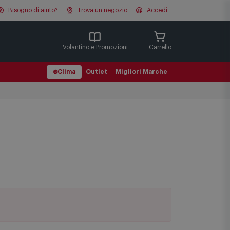
Bisogno di aiuto?
Trova un negozio
Accedi
Cerca
Volantino e Promozioni
Carrello
❄️
Clima
Outlet
Migliori Marche