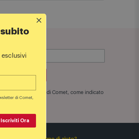
 subito
 esclusivi
su una spesa minima di 100€
zione alla Newsletter di Comet, come indicato
wsletter di Comet,
Iscriviti Ora