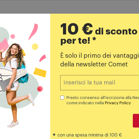
10 €
di sconto
per te! *
Iscriviti alla newsletter!
È solo il primo dei vantaggi
della newsletter Comet
opri i negozi
Iscrivimi
Il buono da 10€ rilasciato sarà valido 
Presto consenso alla iscri
Presto consenso all'iscrizione alla Ne
nella
Privacy Policy
.
come indicato nella
Privacy Policy
*
con una spesa minima di 100 €