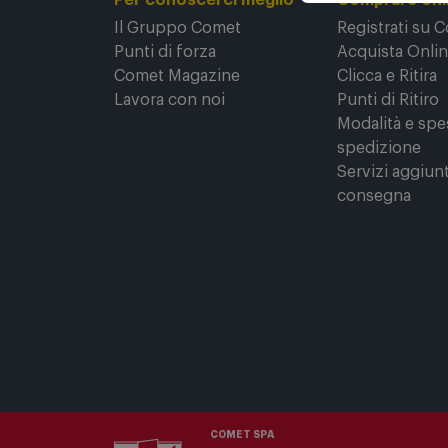
Per conoscerci meglio
Comprare onl
Il Gruppo Comet
Registrati su 
Punti di forza
Acquista Onli
Comet Magazine
Clicca e Ritira
Lavora con noi
Punti di Ritiro
Modalità e spe
spedizione
Servizi aggiunt
consegna
COMET SPA