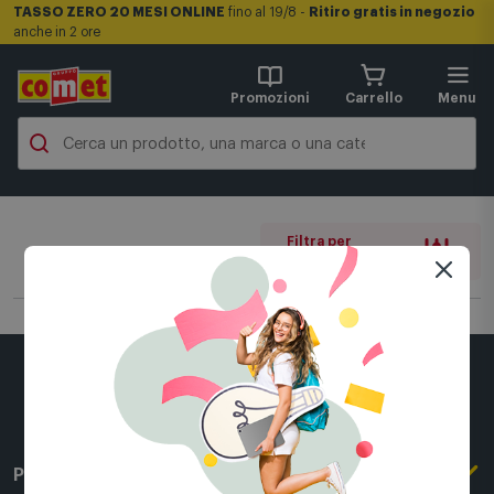
TASSO ZERO 20 MESI ONLINE
fino al 19/8 -
Ritiro gratis in negozio
anche in 2 ore
Promozioni
Carrello
Menu
Filtra per
0 filtri attivi
Per conoscerci meglio