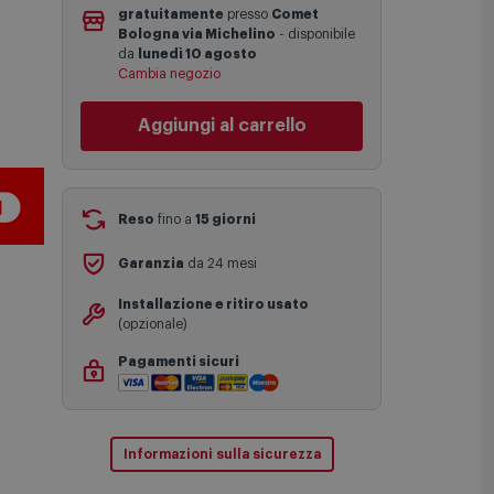
una stima approssimativa basata sulle
gratuitamente
presso
Comet
statistiche di consegna in possesso di
Bologna via Michelino
-
disponibile
Comet.
da
lunedì 10 agosto
I tempi di consegna effettivi potrebbero
Cambia negozio
variare in situazioni specifiche (ad
esempio consegne verso zone
Aggiungi al carrello
logisticamente complesse come isole e
regioni montane, consegna nei periodi
festivi e ricorrenze principali o in
circostanze eccezionali).
Si ricorda inoltre che i prodotti
Reso
fino a
15 giorni
acquistati in modalità di prenotazione
verranno spediti a partire dalla data di
Garanzia
da 24 mesi
uscita indicata nella pagina del
prodotto.
Installazione e ritiro usato
(opzionale)
Pagamenti sicuri
Informazioni sulla sicurezza