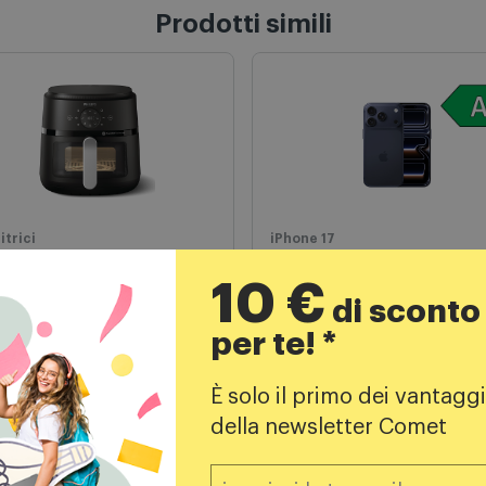
Prodotti simili
itrici
iPhone 17
ips Friggitrice ad aria
Apple iPhone 17 Pro 25
10 €
ryer Serie 2000
Blu profondo
di sconto
31/00 Nero
per te! *
109,99
€
1293,00
€
È solo il primo dei vantaggi
della newsletter Comet
Aggiungi al carrello
Aggiungi al carrello