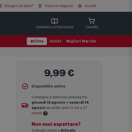
Bisogno di aiuto?
Trova un negozio
Accedi
Cerca
Volantino e Promozioni
Carrello
❄️
Clima
Outlet
Migliori Marche
9,99 €
Disponibile online
Consegna a domicilio prevista fra
giovedì 13 agosto
e
venerdì 14
agosto
se ordini entro
5 ore e 27
minuti
Non vuoi aspettare?
Le date previste per la consegna sono
Ordinalo online e
Ritiralo