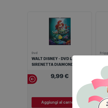
Dvd
Frigg
WALT DISNEY - DVD LA
Phil
SIRENETTA DIAMOND
Airf
EDITION
Na2
9,99
€
Aggiungi al carrello