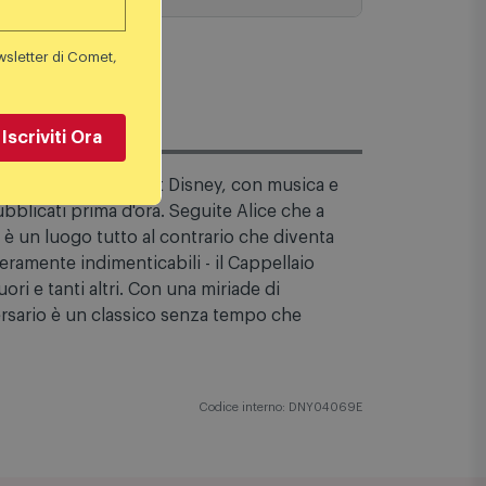
wsletter di Comet,
Iscriviti Ora
l'animazione di Walt Disney, con musica e
bblicati prima d'ora. Seguite Alice che a
 è un luogo tutto al contrario che diventa
eramente indimenticabili - il Cappellaio
ori e tanti altri. Con una miriade di
versario è un classico senza tempo che
Codice interno: DNY04069E