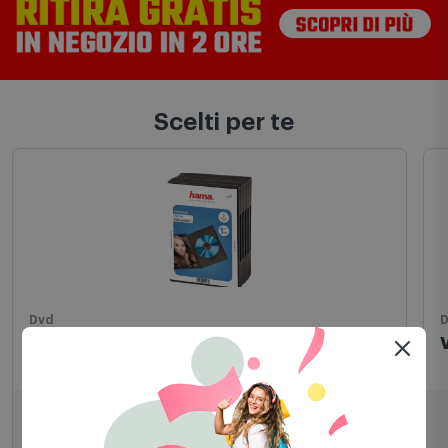
Scelti per te
Dvd
Hama Custodia DVD 7451297 Nero
6,99
€