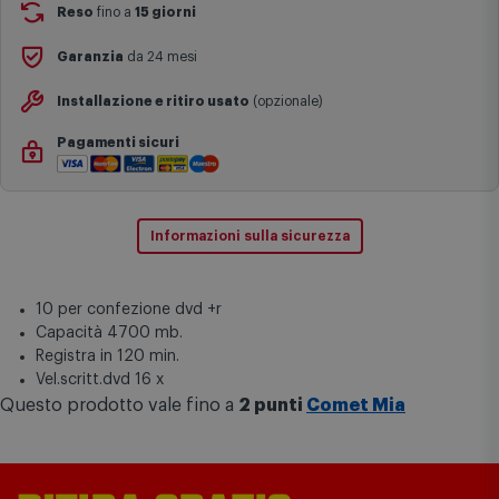
Si ricorda inoltre che i prodotti acquistati in modalità di
prenotazione verranno spediti a partire dalla data di uscita indicata
nella pagina del prodotto.
Reso
fino a
15 giorni
Garanzia
da 24 mesi
Installazione e ritiro usato
(opzionale)
Pagamenti sicuri
Informazioni sulla sicurezza
10 per confezione dvd +r
Capacità 4700 mb.
Registra in 120 min.
Vel.scritt.dvd 16 x
Questo prodotto vale fino a
2 punti
Comet Mia