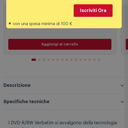
Verbatim - 43547
Iscriviti Ora
1,48
€
*
con una spesa minima di 100 €
Aggiungi al carrello
Descrizione
Specifiche tecniche