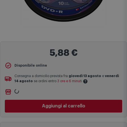
5,88 €
Disponibile online
Consegna a domicilio prevista fra
giovedì 13 agosto
e
venerdì
14 agosto
se ordini entro
3 ore e 6 minuti
Ritiro gratuito presso
Comet Bologna via Michelino
-
non
Le date previste per la consegna sono una stima approssimativa
disponibile
basata sulle statistiche di consegna in possesso di Comet.
Cambia negozio
I tempi di consegna effettivi potrebbero variare in situazioni
specifiche (ad esempio consegne verso zone logisticamente
Aggiungi al carrello
complesse come isole e regioni montane, consegna nei periodi
festivi e ricorrenze principali o in circostanze eccezionali).