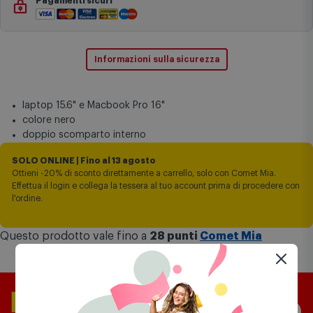
Installazione e ritiro usato
(opzionale)
Pagamenti sicuri
Informazioni sulla sicurezza
laptop 15.6" e Macbook Pro 16"
colore nero
doppio scomparto interno
SOLO ONLINE | Fino al 13 agosto
Ottieni -20% di sconto direttamente a carrello, solo con Comet Mia.
Effettua il login e collega la tessera al tuo account prima di procedere con
l'ordine.
Questo prodotto vale fino a
28 punti
Comet Mia