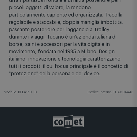
15.6”, in materiale tecnico ad alta densità. Il doppio
scomparto interno con cerniere separate ospita un
vano protettivo per PC e la tasca per tablet;
un'ampia tasca frontale e un'altra posteriore per i
piccoli oggetti di valore, la rendono
particolarmente capiente ed organizzata. Tracolla
regolabile e staccabile; doppia maniglia imbottita;
passante posteriore per l'aggancio al trolley
durante i viaggi. Tucano è un'azienda italiana di
borse, zaini e accessori per la vita digitale in
movimento, fondata nel 1985 a Milano. Design
italiano, innovazione e tecnologia caratterizzano
tutti i prodotti il cui focus principale è il concetto di
"protezione" della persona e dei device.
Modello: BPLA15D-BK
Codice interno: TUA004443