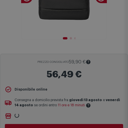
59,90 €
PREZZO CONSIGLIATO
56,49 €
Il
Prezzo Consigliato
è il prezzo di vendita suggerito al pubblico
Disponibile online
dal produttore e viene mostrato al fine di fornire un confronto con il
prezzo finale di vendita anche in assenza di sconti.
Consegna a domicilio prevista fra
giovedì 13 agosto
e
venerdì
14 agosto
se ordini entro
11 ore e 18 minuti
Maggiori informazioni
Non vuoi aspettare?
Le date previste per la consegna sono una stima approssimativa
Ordinalo online e
Ritiralo gratuitamente
presso
Comet
basata sulle statistiche di consegna in possesso di Comet.
Bologna via Michelino
-
disponibile da
domani lunedì 10