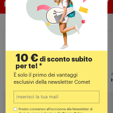
Prodotti simili
10 €
di sconto subito
per te! *
È solo il primo dei vantaggi
esclusivi della newsletter Comet
Zaini, borse, custodie pc
Z
Tucano Srl - Bstn17-bk BORSA Start 17"
Presto consenso all'iscrizione alla Newsletter di