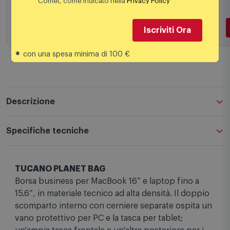
Comet, come indicato nella
Privacy Policy
26,99
€
39,90 €
PREZZO CONSIGLIATO
Iscriviti Ora
*
con una spesa minima di 100 €
Aggiungi al carrello
Descrizione
Specifiche tecniche
TUCANO PLANET BAG
Borsa business per MacBook 16” e laptop fino a