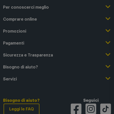
Per conoscerci meglio
Il Gruppo Comet
Comprare online
Punti di forza
Registrati su Comet
Promozioni
Comet Magazine
Acquista Online
Outlet
Pagamenti
Lavora con noi
Clicca e Ritira
Black Friday
Modalità di pagamento
Sicurezza e Trasparenza
Punti di Ritiro
Festa del Papà
Finanziamenti online
Condizioni generali di vendita
Bisogno di aiuto?
Modalità e spese di spedizione
Regali di Natale
Acquista con permuta
Garanzia Legale
Segui il tuo ordine
Servizi
Servizi aggiuntivi di consegna
Regali San Valentino
Fattura (Privati e IVA)
Privacy Policy
Recessi e rimborsi
Card Comet Mia
Termini e Condizioni
Agevolazioni e Esenzioni IVA