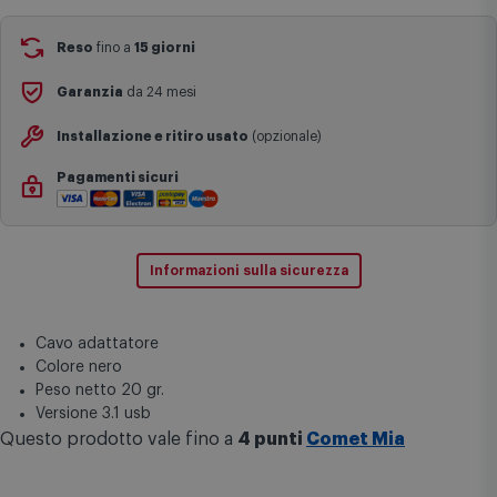
Aggiungi al carrello
festivi e ricorrenze principali o in circostanze eccezionali).
Si ricorda inoltre che i prodotti acquistati in modalità di
prenotazione verranno spediti a partire dalla data di uscita indicata
nella pagina del prodotto.
Reso
fino a
15 giorni
Garanzia
da 24 mesi
Installazione e ritiro usato
(opzionale)
Pagamenti sicuri
Informazioni sulla sicurezza
Cavo adattatore
Colore nero
Peso netto 20 gr.
Versione 3.1 usb