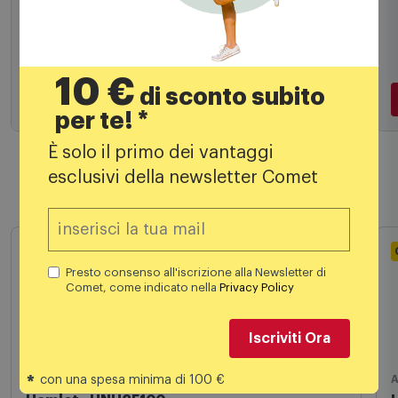
29,99
€
36,90 €
PREZZO CONSIGLIATO
10 €
di sconto subito
per te! *
Aggiungi al carrello
È solo il primo dei vantaggi
esclusivi della newsletter Comet
Prodotti simili
Presto consenso all'iscrizione alla Newsletter di
Comet, come indicato nella
Privacy Policy
Iscriviti Ora
*
con una spesa minima di 100 €