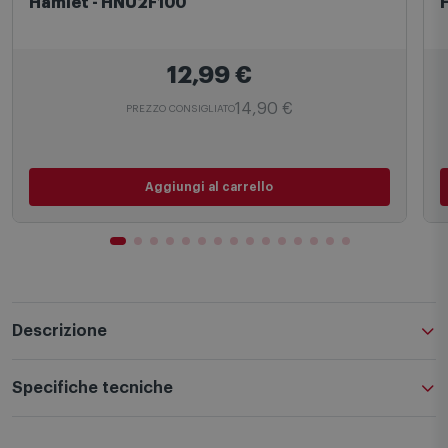
Switch
A
Hamlet - HNU2F100
12,99
€
14,90 €
PREZZO CONSIGLIATO
Aggiungi al carrello
Descrizione
Specifiche tecniche