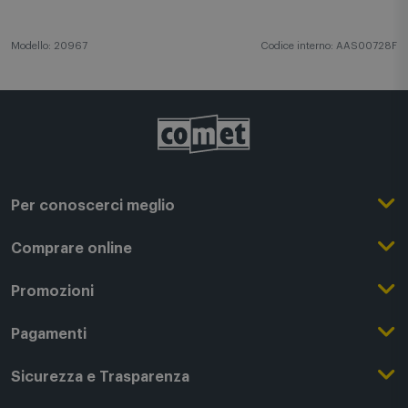
Modello: 20967
Codice interno: AAS00728F
Per conoscerci meglio
Il Gruppo Comet
Comprare online
Punti di forza
Registrati su Comet
Promozioni
Comet Magazine
Acquista Online
Outlet
Pagamenti
Lavora con noi