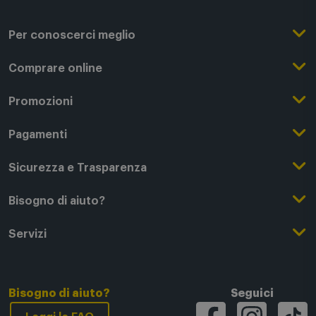
Per conoscerci meglio
Il Gruppo Comet
Comprare online
Punti di forza
Registrati su Comet
Promozioni
Comet Magazine
Acquista Online
Outlet
Pagamenti
Lavora con noi
Clicca e Ritira
Black Friday
Modalità di pagamento
Sicurezza e Trasparenza
Punti di Ritiro
Festa del Papà
Finanziamenti online
Condizioni generali di vendita
Bisogno di aiuto?
Modalità e spese di spedizione
Regali di Natale
Acquista con permuta
Garanzia Legale
Segui il tuo ordine
Servizi
Servizi aggiuntivi di consegna
Regali San Valentino
Fattura (Privati e IVA)
Privacy Policy
Recessi e rimborsi
Card Comet Mia
Termini e Condizioni