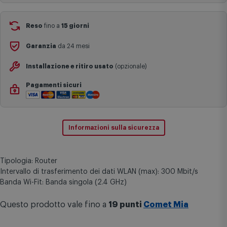
complesse come isole e regioni montane, consegna nei periodi
Aggiungi al carrello
festivi e ricorrenze principali o in circostanze eccezionali).
Si ricorda inoltre che i prodotti acquistati in modalità di
prenotazione verranno spediti a partire dalla data di uscita indicata
nella pagina del prodotto.
Reso
fino a
15 giorni
Garanzia
da 24 mesi
Installazione e ritiro usato
(opzionale)
Pagamenti sicuri
Informazioni sulla sicurezza
Tipologia: Router
Intervallo di trasferimento dei dati WLAN (max): 300 Mbit/s
Banda Wi-Fit: Banda singola (2.4 GHz)