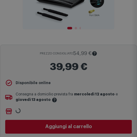
54,99 €
PREZZO CONSIGLIATO
39,99 €
Il
Prezzo Consigliato
è il prezzo di vendita suggerito al pubblico
Disponibile online
dal produttore e viene mostrato al fine di fornire un confronto con il
prezzo finale di vendita anche in assenza di sconti.
Consegna a domicilio prevista fra
mercoledì 12 agosto
e
giovedì 13 agosto
Maggiori informazioni
Non vuoi aspettare?
Le date previste per la consegna sono una stima approssimativa
Ordinalo online e
Ritiralo gratuitamente
presso
Comet
basata sulle statistiche di consegna in possesso di Comet.
Bologna via Michelino
-
disponibile da
lunedì 10 agosto
I tempi di consegna effettivi potrebbero variare in situazioni
Cambia negozio
specifiche (ad esempio consegne verso zone logisticamente