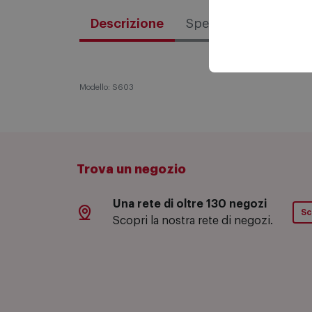
Descrizione
Specifiche tecniche
Modello: S603
Trova un negozio
Una rete di oltre 130 negozi
Sc
Scopri la nostra rete di negozi.