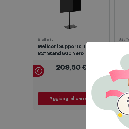
Staffe tv
Staff
Meliconi Supporto Tv 50" -
Mel
82" Stand 600 Nero
Flat
209,50
€
Aggiungi al carrello