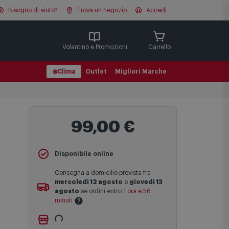
Bisogno di aiuto?
Trova un negozio
Accedi
Cerca
Volantino e Promozioni
Carrello
❄️
Clima
Outlet
Migliori Marche
99,00 €
Disponibile online
Consegna a domicilio prevista fra
mercoledì 12 agosto
e
giovedì 13
agosto
se ordini entro
1 ora e 56
minuti
Ritiro gratuito presso
Comet Bologna
Le date previste per la consegna sono
via Michelino
-
non disponibile