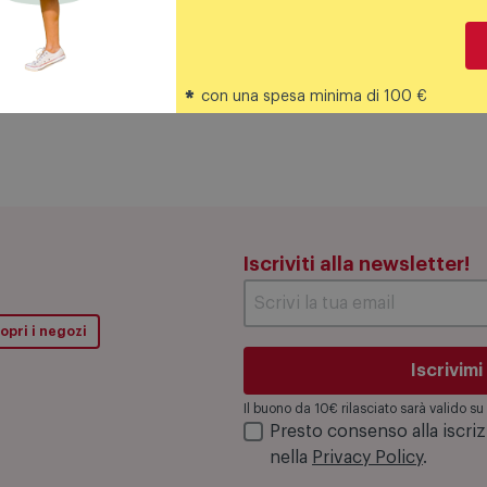
*
con una spesa minima di 100 €
Iscriviti alla newsletter!
opri i negozi
Iscrivimi
Il buono da 10€ rilasciato sarà valido 
Presto consenso alla iscri