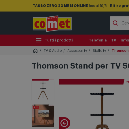
TASSO ZERO 20 MESI ONLINE
fino al 19/8 -
Ritiro gra
Tutti i prodotti
Telefonia
TV
Info
TV & Audio
Accessori tv
Staffe tv
Thomson 
Thomson Stand per TV S