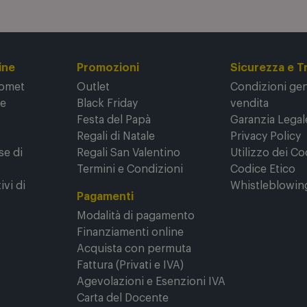
nella
Privacy Policy
.
ine
Promozioni
Sicurezza e T
Comet
Outlet
Condizioni gene
ne
Black Friday
vendita
Festa del Papà
Garanzia Legal
Regali di Natale
Privacy Policy
se di
Regali San Valentino
Utilizzo dei Co
Termini e Condizioni
Codice Etico
ivi di
Whistleblowin
Pagamenti
Modalità di pagamento
Finanziamenti online
Acquista con permuta
Fattura (Privati e IVA)
Agevolazioni e Esenzioni IVA