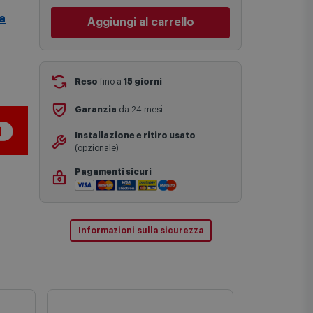
una stima approssimativa basata sulle
Cambia negozio
a
statistiche di consegna in possesso di
Comet.
Aggiungi al carrello
I tempi di consegna effettivi potrebbero
variare in situazioni specifiche (ad
esempio consegne verso zone
logisticamente complesse come isole e
regioni montane, consegna nei periodi
Reso
fino a
15 giorni
festivi e ricorrenze principali o in
circostanze eccezionali).
Garanzia
da 24 mesi
Si ricorda inoltre che i prodotti
acquistati in modalità di prenotazione
Installazione e ritiro usato
verranno spediti a partire dalla data di
(opzionale)
uscita indicata nella pagina del
prodotto.
Pagamenti sicuri
Informazioni sulla sicurezza