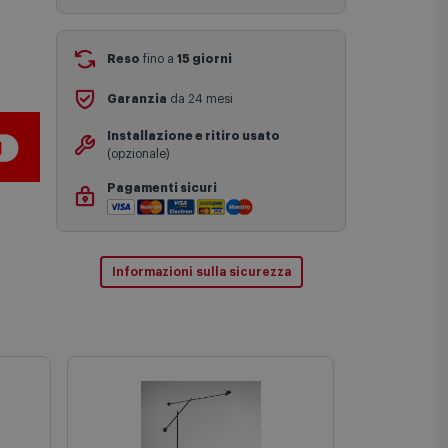
Aggiungi al carrello
I tempi di consegna effettivi potrebbero
variare in situazioni specifiche (ad
esempio consegne verso zone
logisticamente complesse come isole e
regioni montane, consegna nei periodi
Reso
fino a
15 giorni
festivi e ricorrenze principali o in
circostanze eccezionali).
Garanzia
da 24 mesi
Si ricorda inoltre che i prodotti
acquistati in modalità di prenotazione
Installazione e ritiro usato
verranno spediti a partire dalla data di
(opzionale)
uscita indicata nella pagina del
prodotto.
Pagamenti sicuri
Informazioni sulla sicurezza
In Stock