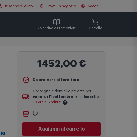
Bisogno di aiuto?
Trova un negozio
Accedi
Cerca
Volantino e Promozioni
Carrello
1452,00 €
Da ordinare al fornitore
Consegna a domicilio prevista per
venerdì 11 settembre
se ordini entro
10 ore e 6 minuti
Ritiro gratuito presso
Comet Bologna
Le date previste per la consegna sono
via Michelino
-
non disponibile
una stima approssimativa basata sulle
Cambia negozio
statistiche di consegna in possesso di
ia
Comet.