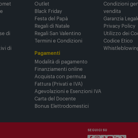
ine
Promozioni
Sicurezza e T
Comet
Outlet
Condizioni gene
ne
Black Friday
vendita
Festa del Papà
Garanzia Legal
Regali di Natale
Privacy Policy
se di
Regali San Valentino
Utilizzo dei Co
Termini e Condizioni
Codice Etico
ivi di
Whistleblowin
Pagamenti
Modalità di pagamento
Finanziamenti online
Acquista con permuta
Fattura (Privati e IVA)
Agevolazioni e Esenzioni IVA
Carta del Docente
Bonus Elettrodomestici