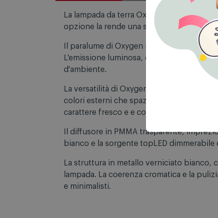
Descrizione
La lampada da terra Oxygen si presenta in 
opzione la rende una scelta ideale per adat
Il paralume di Oxygen integra un diffusore
L'emissione luminosa, diretta e indiretta, 
d'ambiente.
La versatilità di Oxygen non si limita alla 
colori esterni che spaziano dal bianco e ne
carattere fresco e e contemporaneo della
Il diffusore in PMMA trasparente, impreziosi
bianco e la sorgente topLED dimmerabile c
La struttura in metallo verniciato bianco
lampada. La coerenza cromatica e la pulizi
e minimalisti.