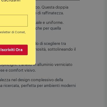
 esclusivi
egante struttura ad arco. Questa doppia
endo sempre un tocco di raffinatezza.
la luce in modo puntuale e uniforme.
wsletter di Comet,
uminazione funzionale che per quella
Iscriviti Ora
 finiture, permettendo di scegliere tra
me amplifica la luminosità, sottolineando il
OptiLight. L'anello in alluminio verniciato
se e comfort visivo.
alezza nel design complessivo della
ma ricercata, perfetta per ambienti moderni