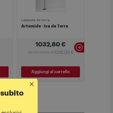
Lampade da terra
Plafoniere
Artemide - Ixa da Terra
Linea Ligh
Soffitto
1032,80
€
1
1291,00 €
PREZZO CONSIGLIATO
Aggiungi al carrello
Aggiu
 subito