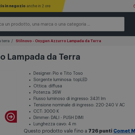
tis in negozio
anche in 2 ore
 terra
Stilnovo - Oxygen Azzurro Lampada da Terra
ro Lampada da Terra
Designer: Pio e Tito Toso
Sorgente luminosa: topLED
Ottica: diffusa
Potenza: 36W
Flusso luminoso di ingresso: 3431 lm
Tensione nominale di ingresso: 220-240 V AC
CCT: 3000 K
Dimmer: DALI - PUSH DIMI
Lunghezza cavo: 4 m
Questo prodotto vale fino a
726 punti
Comet M