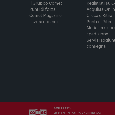
Per conoscerci meglio
Comprare onl
Il Gruppo Comet
Registrati su 
Punti di forza
Acquista Onli
Comet Magazine
Clicca e Ritira
Lavora con noi
Punti di Ritiro
Modalità e spe
spedizione
Servizi aggiunt
consegna