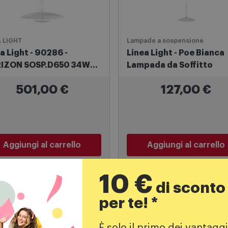
A LIGHT
Lampade a sospensione
a Light - 90286 -
Linea Light - Poe Bianca
IZON SOSP.D650 34W
Lampada da Soffitto
501,00
€
127,00
€
Aggiungi al carrello
Aggiungi al carrello
10 €
di sconto
per te! *