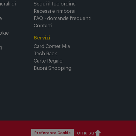
rasparenza
Bisogno di aiuto?
rali di
Segui il tuo ordine
Recessi e rimborsi
e
FAQ - domande frequenti
Contatti
okie
Servizi
Card Comet Mia
g
Tech Back
Carte Regalo
Buoni Shopping