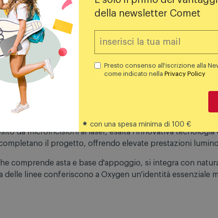
È solo il primo dei vantaggi
della newsletter Comet
due varianti di sostegno: un classico stelo verticale e un’el
tarsi a diversi contesti abitativi e stili di arredamento, offr
 realizzato con tecnologia OptiLight, capace di distribuire 
Presto consenso all'iscrizione alla Ne
crea un'atmosfera bilanciata e piacevole, ideale sia per l'ill
come indicato nella
Privacy Policy
struttura: la collezione offre una vasta gamma di dimensioni e
ro ai più audaci giallo e azzurro. L'interno bianco del paralu
*
con una spesa minima di 100 €
 lampada.
to da microincisioni al laser, esalta l'innovativa tecnologia 
ompletano il progetto, offrendo elevate prestazioni lumino
, che comprende asta e base d'appoggio, si integra con natur
a delle linee conferiscono a Oxygen un'identità essenziale 