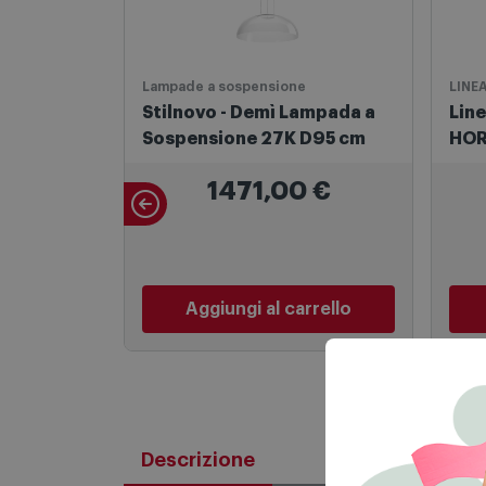
Lampade a sospensione
LINE
Stilnovo - Demì Lampada a
Line
Sospensione 27K D95 cm
HOR
LED
1471,00
€
Aggiungi al carrello