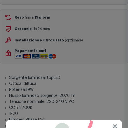
Aggiungi al carrello
complesse come isole e regioni montane, consegna nei periodi
festivi e ricorrenze principali o in circostanze eccezionali).
Si ricorda inoltre che i prodotti acquistati in modalità di
prenotazione verranno spediti a partire dalla data di uscita indicata
nella pagina del prodotto.
Reso
fino a
15 giorni
Garanzia
da 24 mesi
Installazione e ritiro usato
(opzionale)
Pagamenti sicuri
Sorgente luminosa: topLED
Ottica: diffusa
Potenza:19W
Flusso luminoso sorgente: 2076 lm
Tensione nominale: 220-240 V AC
CCT: 2700K
IP20