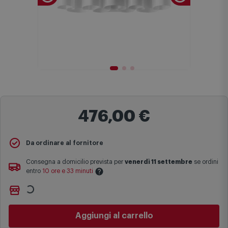
476,00 €
Da ordinare al fornitore
Consegna a domicilio prevista per
venerdì 11 settembre
se ordini
entro
10 ore e 33 minuti
Ritiro gratuito presso
Comet Bologna via Michelino
-
non
Le date previste per la consegna sono una stima approssimativa
disponibile
basata sulle statistiche di consegna in possesso di Comet.
Cambia negozio
I tempi di consegna effettivi potrebbero variare in situazioni
specifiche (ad esempio consegne verso zone logisticamente