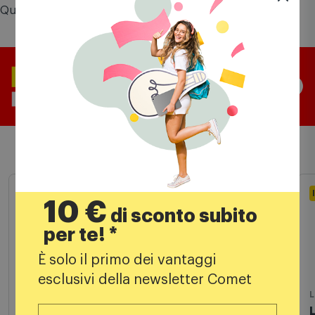
Dimmer: Phase Cut
Doppia emissione
Questo prodotto vale fino a
238 punti
Comet Mia
Prodotti simili
10 €
di sconto subito
In Stock
per te! *
È solo il primo dei vantaggi
esclusivi della newsletter Comet