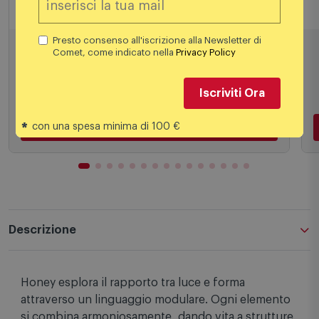
Faretti a vista
L
Philips Lighting - Runner 1x50W Alluminio -
Faretto a Parete
Presto consenso all'iscrizione alla Newsletter di
Comet, come indicato nella
Privacy Policy
40,99
€
Iscriviti Ora
*
con una spesa minima di 100 €
Aggiungi al carrello
Descrizione
Honey esplora il rapporto tra luce e forma