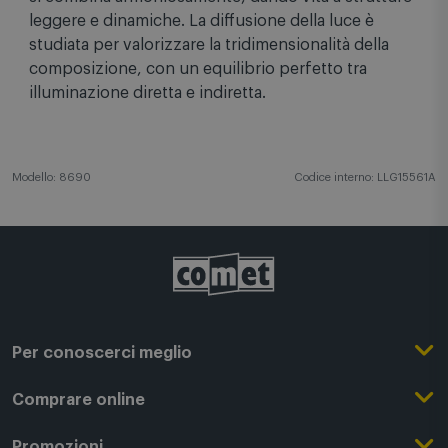
attraverso un linguaggio modulare. Ogni elemento
si combina armoniosamente, dando vita a strutture
leggere e dinamiche. La diffusione della luce è
studiata per valorizzare la tridimensionalità della
composizione, con un equilibrio perfetto tra
illuminazione diretta e indiretta.
Modello: 8690
Codice interno: LLG15561A
Per conoscerci meglio
Il Gruppo Comet
Comprare online