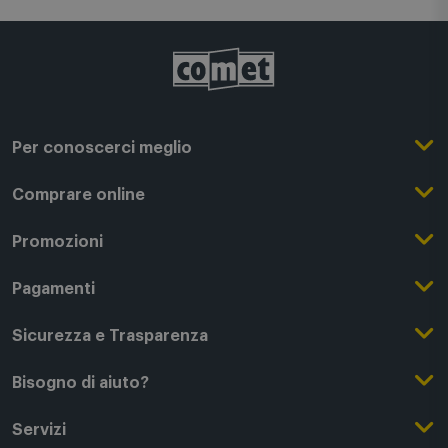
Per conoscerci meglio
Il Gruppo Comet
Comprare online
Punti di forza
Registrati su Comet
Promozioni
Comet Magazine
Acquista Online
Outlet
Pagamenti
Lavora con noi
Clicca e Ritira
Black Friday
Modalità di pagamento
Sicurezza e Trasparenza
Punti di Ritiro
Festa del Papà
Finanziamenti online
Condizioni generali di vendita
Bisogno di aiuto?
Modalità e spese di spedizione
Regali di Natale
Acquista con permuta
Garanzia Legale
Segui il tuo ordine
Servizi
Servizi aggiuntivi di consegna
Regali San Valentino