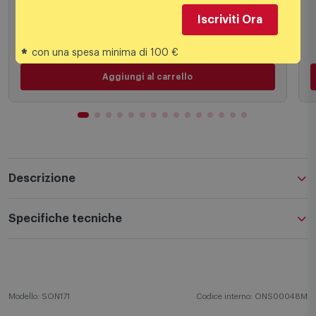
Iscriviti Ora
199,00 €
PREZZO CONSIGLIATO
*
con una spesa minima di 100 €
Aggiungi al carrello
Descrizione
Specifiche tecniche
Modello: SON171
Codice interno: ONS00048M