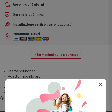
Si ricorda inoltre che i prodotti acquistati in modalità di
Reso
fino a
15 giorni
prenotazione verranno spediti a partire dalla data di uscita indicata
nella pagina del prodotto.
Garanzia
da 24 mesi
Installazione e ritiro usato
(opzionale)
Pagamenti sicuri
Informazioni sulla sicurezza
Staffa soundbar
Adatto modello arc
Colore nero
Alt. 4,1 larg. 8,2 cm prof. 0,8 cm.
0,7 kg
Questo prodotto vale fino a
44 punti
Comet Mia