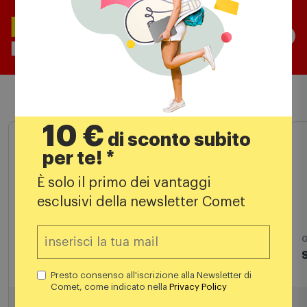
Prodotti simili
10 €
di sconto subito
per te! *
È solo il primo dei vantaggi
esclusivi della newsletter Comet
Casse bluetooth
G
Sonos Roam White
Presto consenso all'iscrizione alla Newsletter di
Comet, come indicato nella
Privacy Policy
140,88
€