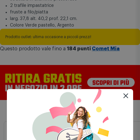
2 trafile impastatrice
fruste a filo/piatta
larg. 37,8 alt. 40,2 prof. 22,1 cm.
Colore Verde pastello, Argento
Prodotto outlet: ultima occasione a piccoli prezzi!
Questo prodotto vale fino a
184 punti
Comet Mia
Prodotti simili