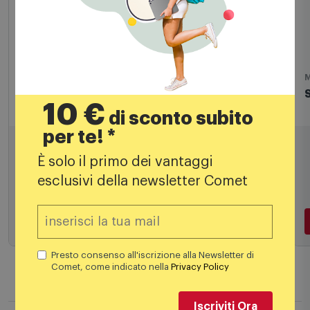
Macchine caffè espresso
M
Smeg Macchina da Caffè Espresso
10 €
Ecf03wheu Bianca
di sconto subito
per te! *
599,00
€
È solo il primo dei vantaggi
esclusivi della newsletter Comet
Aggiungi al carrello
Presto consenso all'iscrizione alla Newsletter di
Comet, come indicato nella
Privacy Policy
Iscriviti Ora