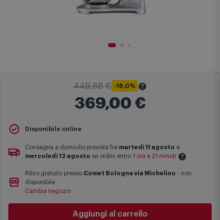
449,88 €
-18,0%
369,00 €
Il
Prezzo Barrato
indica il prezzo più basso degli ultimi 30 giorni
Disponibile online
sul sito comet.it prima dell'applicazione dello sconto.
Consegna a domicilio prevista fra
martedì 11 agosto
e
Maggiori informazioni
mercoledì 12 agosto
se ordini entro
1 ora e 21 minuti
Ritiro gratuito presso
Comet Bologna via Michelino
-
non
Le date previste per la consegna sono una stima approssimativa
disponibile
basata sulle statistiche di consegna in possesso di Comet.
Cambia negozio
I tempi di consegna effettivi potrebbero variare in situazioni
specifiche (ad esempio consegne verso zone logisticamente
Aggiungi al carrello
complesse come isole e regioni montane, consegna nei periodi