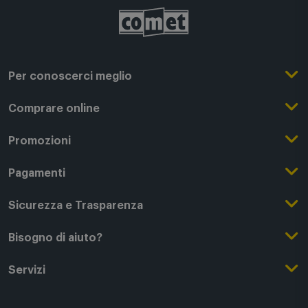
Per conoscerci meglio
Il Gruppo Comet
Comprare online
Punti di forza
Registrati su Comet
Promozioni
Comet Magazine
Acquista Online
Outlet
Pagamenti
Lavora con noi
Clicca e Ritira
Black Friday
Modalità di pagamento
Sicurezza e Trasparenza
Punti di Ritiro
Festa del Papà
Finanziamenti online
Condizioni generali di vendita
Bisogno di aiuto?
Modalità e spese di spedizione
Regali di Natale
Acquista con permuta
Garanzia Legale
Segui il tuo ordine
Servizi
Servizi aggiuntivi di consegna
Regali San Valentino
Fattura (Privati e IVA)
Privacy Policy
Recessi e rimborsi
Card Comet Mia