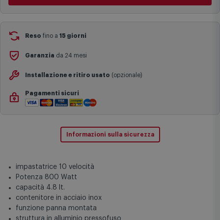
festivi e ricorrenze principali o in circostanze eccezionali).
Si ricorda inoltre che i prodotti acquistati in modalità di
prenotazione verranno spediti a partire dalla data di uscita indicata
nella pagina del prodotto.
Reso
fino a
15 giorni
Garanzia
da 24 mesi
Installazione e ritiro usato
(opzionale)
Pagamenti sicuri
Informazioni sulla sicurezza
impastatrice 10 velocità
Potenza 800 Watt
capacità 4.8 lt.
contenitore in acciaio inox
funzione panna montata
struttura in alluminio pressofuso