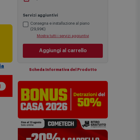
Le date previste per la consegna sono
via Michelino
-
non disponibile
una stima approssimativa basata sulle
Cambia negozio
statistiche di consegna in possesso di
Comet.
Servizi aggiuntivi
I tempi di consegna effettivi potrebbero
variare in situazioni specifiche (ad
Consegna e installazione al piano
esempio consegne verso zone
(29,99€)
logisticamente complesse come isole e
i
Mostra tutti i servizi aggiuntivi
regioni montane, consegna nei periodi
festivi e ricorrenze principali o in
circostanze eccezionali).
Aggiungi al carrello
ia
Si ricorda inoltre che i prodotti
acquistati in modalità di prenotazione
verranno spediti a partire dalla data di
Scheda Informativa del Prodotto
uscita indicata nella pagina del
prodotto.