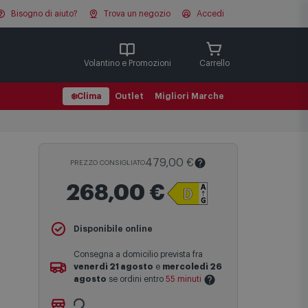
Bisogno di aiuto?
Trova un negozio
Accedi
Cerca
Volantino e Promozioni
Carrello
❄️
Clima
Outlet
Migliori Marche
479,00 €
PREZZO CONSIGLIATO
268,00 €
Il
Prezzo Consigliato
è il prezzo di
Disponibile online
vendita suggerito al pubblico dal
produttore e viene mostrato al fine di
Consegna a domicilio prevista fra
fornire un confronto con il prezzo finale
venerdì 21 agosto
e
mercoledì 26
di vendita anche in assenza di sconti.
agosto
se ordini entro
55 minuti
Maggiori informazioni
Ritiro gratuito presso
Comet Bologna