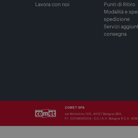
Comet Magazine
Clicca e Ritira
Lavora con noi
Punti di Ritiro
Modalità e spe
spedizione
Servizi aggiunt
consegna
COMET SPA
via Michelino 105, 40127 Bologna (BO)
P.I. 02108091204 - C.C.I.A.A. Bologna R.E.A. 41