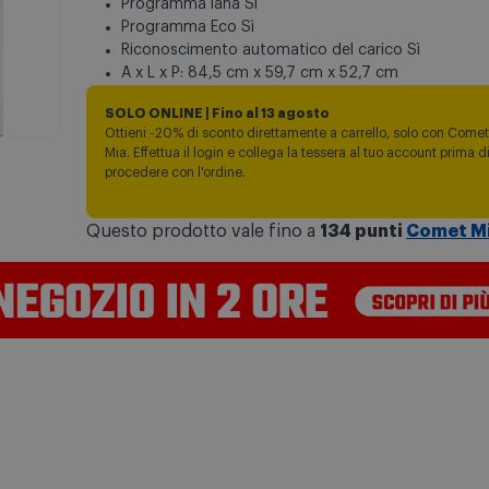
Programma lana Sì
Programma Eco Sì
Riconoscimento automatico del carico Sì
A x L x P: 84,5 cm x 59,7 cm x 52,7 cm
SOLO ONLINE | Fino al 13 agosto
Ottieni -20% di sconto direttamente a carrello, solo con Comet
Mia. Effettua il login e collega la tessera al tuo account prima d
procedere con l'ordine.
Questo prodotto vale fino a
134 punti
Comet M