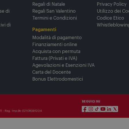
Festa del Papà
Garanzia Legal
Regali di Natale
Privacy Policy
se di
Regali San Valentino
Utilizzo dei Co
Termini e Condizioni
Codice Etico
ivi di
Whistleblowin
Pagamenti
Modalità di pagamento
Finanziamenti online
Acquista con permuta
Fattura (Privati e IVA)
Agevolazioni e Esenzioni IVA
Carta del Docente
Bonus Elettrodomestici
SEGUICI SU
3911 - Reg. Imp.Bo 02108091204