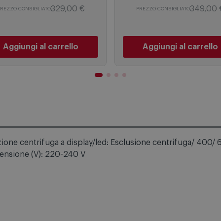
249,90
€
229,00
€
329,00 €
349,00 
REZZO CONSIGLIATO
PREZZO CONSIGLIATO
Aggiungi al carrello
Aggiungi al carrello
zione centrifuga a display/led: Esclusione centrifuga/ 400
Tensione (V): 220-240 V