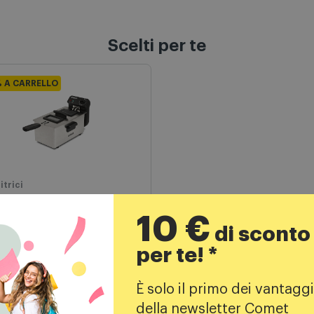
Scelti per te
% A CARRELLO
itrici
10 €
errari Pastella
di sconto
gitrice G10203
per te! *
41,99
€
È solo il primo dei vantaggi
59,90 €
PREZZO CONSIGLIATO
della newsletter Comet