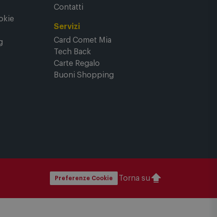
e
FAQ - domande frequenti
Contatti
okie
Servizi
Card Comet Mia
g
Tech Back
Carte Regalo
Buoni Shopping
Torna su
Preferenze Cookie