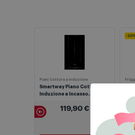
-20
Piani Cottura a induzione
Frigg
Smartway Piano Cottura
G3 F
Induzione a Incasso
Frig
MSPI301F Nero
119,90
€