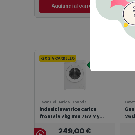
Aggiungi al carrello
-20% A CARRELLO
-20
Lavatrici Carica Frontale
Lavat
Indesit lavatrice carica
Can
frontale 7kg Ima 762 My
26s
Time It