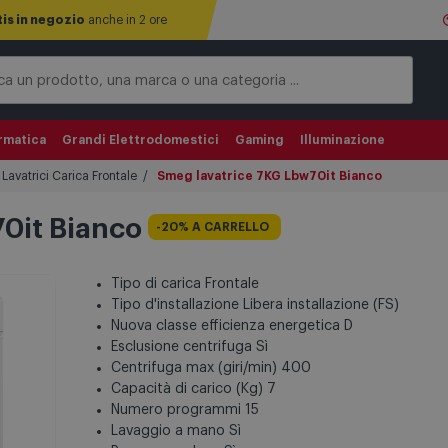
tis in negozio
anche in 2 ore
rmatica
Grandi Elettrodomestici
Gaming
Illuminazione
Lavatrici Carica Frontale
Smeg lavatrice 7KG Lbw70it Bianco
70it Bianco
-20% A CARRELLO
Tipo di carica Frontale
Tipo d'installazione Libera installazione (FS)
Nuova classe efficienza energetica D
Esclusione centrifuga Sì
Centrifuga max (giri/min) 400
Capacità di carico (Kg) 7
Numero programmi 15
Lavaggio a mano Sì