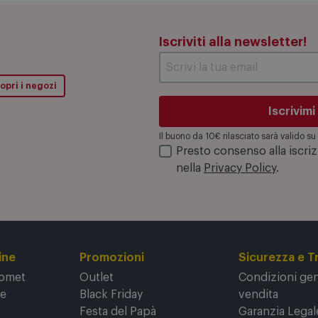
Iscriviti alla newsletter!
opri i negozi
Iscrivimi
Il buono da 10€ rilasciato sarà valido 
Presto consenso alla iscri
nella
Privacy Policy
.
ine
Promozioni
Sicurezza e T
Comet
Outlet
Condizioni gene
ne
Black Friday
vendita