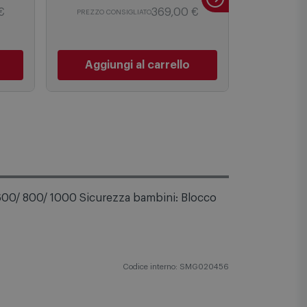
289,00
€
9
€
369,00 €
PREZZO CONSIGLIATO
Aggiungi al carrello
Aggiu
/ 600/ 800/ 1000 Sicurezza bambini: Blocco
Codice interno: SMG020456