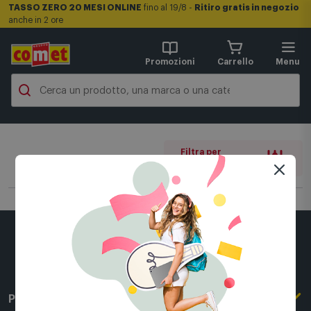
TASSO ZERO 20 MESI ONLINE
fino al 19/8 -
Ritiro gratis in negozio
anche in 2 ore
Promozioni
Carrello
Menu
Filtra per
0 filtri attivi
Per conoscerci meglio