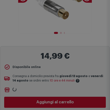
14,99 €
Disponibile online
Consegna a domicilio prevista fra
giovedì 13 agosto
e
venerdì
14 agosto
se ordini entro
10 ore e 44 minuti
Non vuoi aspettare?
Le date previste per la consegna sono una stima approssimativa
Ordinalo online e
Ritiralo gratuitamente
presso
Comet
basata sulle statistiche di consegna in possesso di Comet.
Bologna via Michelino
-
disponibile da
lunedì 10 agosto
I tempi di consegna effettivi potrebbero variare in situazioni
Cambia negozio
specifiche (ad esempio consegne verso zone logisticamente