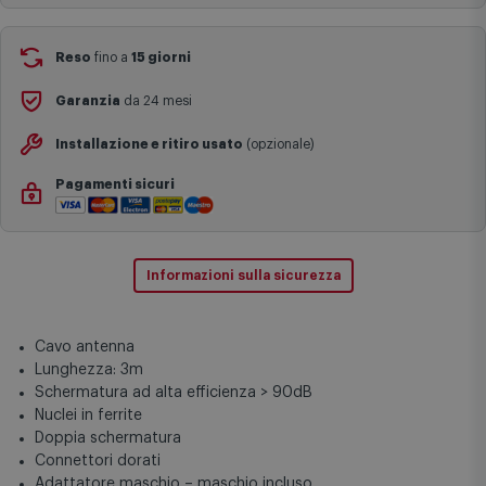
complesse come isole e regioni montane, consegna nei periodi
Aggiungi al carrello
festivi e ricorrenze principali o in circostanze eccezionali).
Si ricorda inoltre che i prodotti acquistati in modalità di
prenotazione verranno spediti a partire dalla data di uscita indicata
nella pagina del prodotto.
Reso
fino a
15 giorni
Garanzia
da 24 mesi
Installazione e ritiro usato
(opzionale)
Pagamenti sicuri
Informazioni sulla sicurezza
Cavo antenna
Lunghezza: 3m
Schermatura ad alta efficienza > 90dB
Nuclei in ferrite