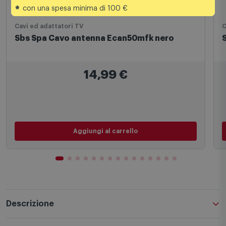
*
con una spesa minima di 100 €
Cavi ed adattatori TV
C
Sbs Spa Cavo antenna Ecan50mfk nero
14,99
€
Aggiungi al carrello