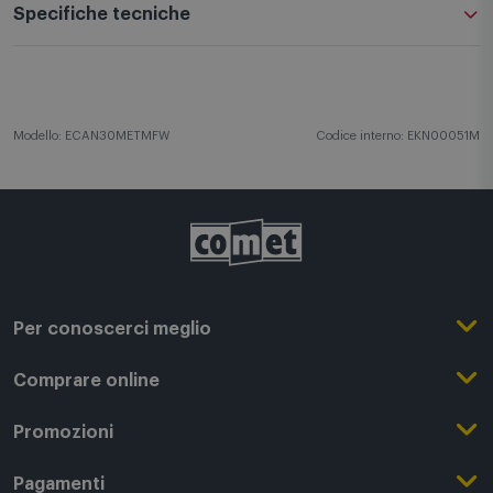
Descrizione
Specifiche tecniche
Modello: ECAN30METMFW
Codice interno: EKN00051M
Per conoscerci meglio
Il Gruppo Comet
Comprare online
Punti di forza
Registrati su Comet
Promozioni