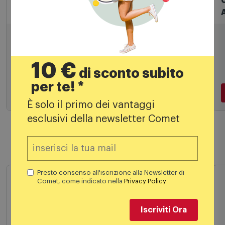
Cavi ed adattatori TV
C
Sbs Spa Cavo antenna Ecan18mecomfw
19,99
€
10 €
di sconto subito
per te! *
È solo il primo dei vantaggi
esclusivi della newsletter Comet
Aggiungi al carrello
Presto consenso all'iscrizione alla Newsletter di
Prodotti simili
Comet, come indicato nella
Privacy Policy
Iscriviti Ora