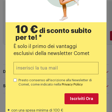
Cavi ed adattatori TV
C
Sbs cavo HDMI Ecvhdmi50mmg
29,95
€
10 €
di sconto subito
per te! *
È solo il primo dei vantaggi
esclusivi della newsletter Comet
Aggiungi al carrello
Presto consenso all'iscrizione alla Newsletter di
Comet, come indicato nella
Privacy Policy
Descrizione
Iscriviti Ora
Specifiche tecniche
*
con una spesa minima di 100 €