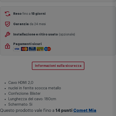
complesse come isole e regioni montane, consegna nei periodi
festivi e ricorrenze principali o in circostanze eccezionali).
Aggiungi al carrello
Si ricorda inoltre che i prodotti acquistati in modalità di
prenotazione verranno spediti a partire dalla data di uscita indicata
nella pagina del prodotto.
Reso
fino a
15 giorni
Garanzia
da 24 mesi
Installazione e ritiro usato
(opzionale)
Pagamenti sicuri
Informazioni sulla sicurezza
Cavo HDMI 2,0
nuclei in ferrite scocca metallo
Confezione: Blister