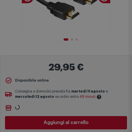
29,95 €
Disponibile online
Consegna a domicilio prevista fra
martedì 11 agosto
e
mercoledì 12 agosto
se ordini entro
48 minuti
Non vuoi aspettare?
Le date previste per la consegna sono una stima approssimativa
Ordinalo online e
Ritiralo gratuitamente
presso
Comet
basata sulle statistiche di consegna in possesso di Comet.
Bologna via Michelino
-
disponibile da
domani venerdì 7
I tempi di consegna effettivi potrebbero variare in situazioni
agosto
specifiche (ad esempio consegne verso zone logisticamente
Cambia negozio