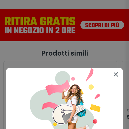
Lunghezza del cavo: 180cm
Schermato: Si
Questo prodotto vale fino a
14 punti
Comet Mia
Prodotti simili