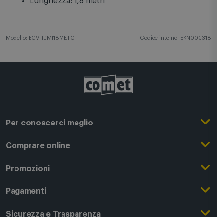
Cavo rivestito in tessuto
Connettori placcati in oro
Nuclei in ferrite anti-disturbo
Lunghezza: 1,8 metri
Modello: ECVHDMI18METG
Codice interno: EKN000318
Per conoscerci meglio
Il Gruppo Comet
Comprare online
Punti di forza
Registrati su Comet
Promozioni