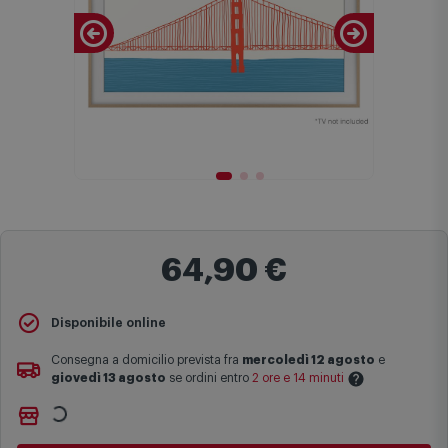
64,90 €
Disponibile online
Consegna a domicilio prevista fra
mercoledì 12 agosto
e
giovedì 13 agosto
se ordini entro
2 ore e 14 minuti
Ritiro gratuito presso
Comet Bologna via Michelino
-
non
Le date previste per la consegna sono una stima approssimativa
disponibile
basata sulle statistiche di consegna in possesso di Comet.