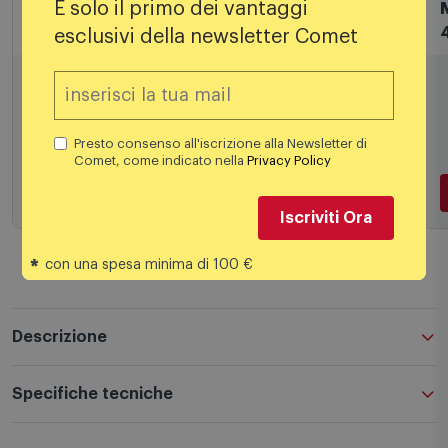
È solo il primo dei vantaggi
Staffe tv
S
esclusivi della newsletter Comet
Samsung Cornice TV 32" The Frame Vg-
M
Scft32be/Xc Beige
59,90
€
Presto consenso all'iscrizione alla Newsletter di
Comet, come indicato nella
Privacy Policy
Iscriviti Ora
Aggiungi al carrello
*
con una spesa minima di 100 €
Descrizione
Specifiche tecniche