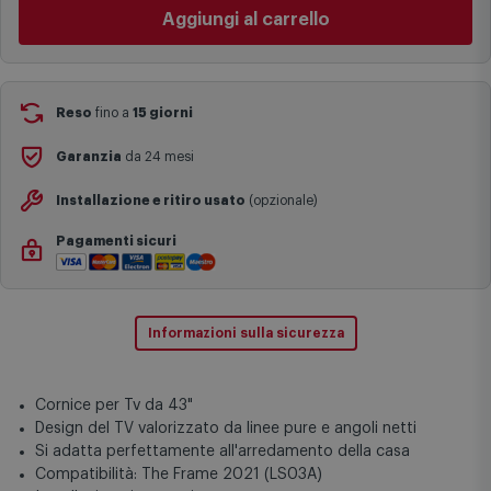
Cambia negozio
I tempi di consegna effettivi potrebbero variare in situazioni
specifiche (ad esempio consegne verso zone logisticamente
Aggiungi al carrello
complesse come isole e regioni montane, consegna nei periodi
festivi e ricorrenze principali o in circostanze eccezionali).
Si ricorda inoltre che i prodotti acquistati in modalità di
prenotazione verranno spediti a partire dalla data di uscita indicata
nella pagina del prodotto.
Reso
fino a
15 giorni
Garanzia
da 24 mesi
Installazione e ritiro usato
(opzionale)
Pagamenti sicuri
Informazioni sulla sicurezza
Cornice per Tv da 43"
Design del TV valorizzato da linee pure e angoli netti
Si adatta perfettamente all'arredamento della casa