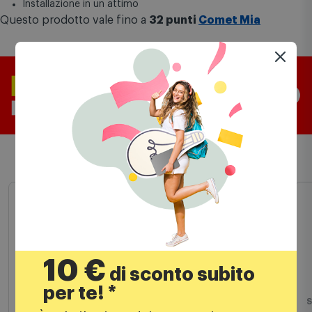
Compatibilità: The Frame 2021 (LS03A)
Installazione in un attimo
Questo prodotto vale fino a
32 punti
Comet Mia
Prodotti simili
10 €
di sconto subito
per te! *