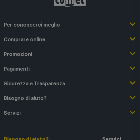
Per conoscerci meglio
Il Gruppo Comet
Comprare online
Punti di forza
Registrati su Comet
Promozioni
Comet Magazine
Acquista Online
Outlet
Pagamenti
Lavora con noi
Clicca e Ritira
Black Friday
Modalità di pagamento
Sicurezza e Trasparenza
Punti di Ritiro
Festa del Papà
Finanziamenti online
Condizioni generali di vendita
Bisogno di aiuto?
Modalità e spese di spedizione
Regali di Natale
Acquista con permuta
Garanzia Legale
Segui il tuo ordine
Servizi
Servizi aggiuntivi di consegna
Regali San Valentino
Fattura (Privati e IVA)
Privacy Policy
Recessi e rimborsi
Card Comet Mia
Termini e Condizioni