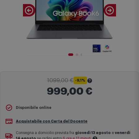
1099,00 €
-9,1%
999,00 €
Il
Prezzo Barrato
indica il prezzo più basso degli ultimi 30 giorni
Disponibile online
sul sito comet.it prima dell'applicazione dello sconto.
Maggiori informazioni
Acquistabile con Carta del Docente
Consegna a domicilio prevista fra
giovedì 13 agosto
e
venerdì
14 agosto
se ordini entro
6 ore e 13 minuti