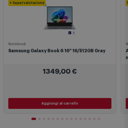
+ Supervalutazione
Notebook
N
Samsung Galaxy Book 6 16" 16/512GB Gray
1349,00
€
Aggiungi al carrello