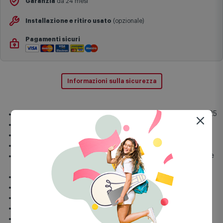
Garanzia
da 24 mesi
Installazione e ritiro usato
(opzionale)
Pagamenti sicuri
Informazioni sulla sicurezza
Processore sigla: Intel - Core Ultra 5 - Intel® Core™Ultra 5 325
RAM 16 GB + SSD 512 GB
Scheda video: Intel/Intel® Graphics
Dimensioni display: 16"
Special Features: Funzionalità Galaxy AI, Ultrasottile, Lettore
impronte digitali, Tastiera retroilluminata
Tipo di display: LCD
Risoluzione: 2K (1920 x 1200 px)
Funzione/Utilizzo: Ufficio
Autonomia: 24h
Sistema Operativo: Windows 11 Home