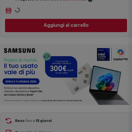
Le date previste per la consegna sono una stima approssimativa
Non vuoi aspettare?
basata sulle statistiche di consegna in possesso di Comet.
Ordinalo online e
Ritiralo gratuitamente
presso
Comet
Aggiungi al carrello
I tempi di consegna effettivi potrebbero variare in situazioni
Bologna via Michelino
-
disponibile da
lunedì 10 agosto
specifiche (ad esempio consegne verso zone logisticamente
Cambia negozio
complesse come isole e regioni montane, consegna nei periodi
festivi e ricorrenze principali o in circostanze eccezionali).
Si ricorda inoltre che i prodotti acquistati in modalità di
prenotazione verranno spediti a partire dalla data di uscita indicata
nella pagina del prodotto.
Reso
fino a
15 giorni